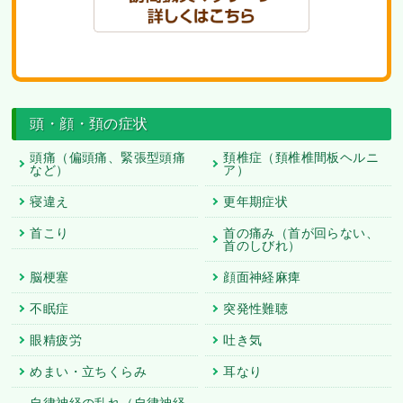
頭・顔・頚の症状
頭痛（偏頭痛、緊張型頭痛
頚椎症（頚椎椎間板ヘルニ
など）
ア）
寝違え
更年期症状
首こり
首の痛み（首が回らない、
首のしびれ）
脳梗塞
顔面神経麻痺
不眠症
突発性難聴
眼精疲労
吐き気
めまい・立ちくらみ
耳なり