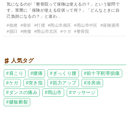
気になるのが「整骨院って保険は使えるの？」という疑問で
す。実際に「保険が使える症状って何？」「どんなときに自
己負担になるの？」と迷わ…
#捻挫
#骨折
#打撲
#岡山市南区
#岡山市中区
#保険適用
#脱臼
#挫傷
#岡山市北区
#ケガ
#整骨院
人気タグ
肩こり
腰痛
ぎっくり腰
前十字靭帯損傷
ケガ
突き指
筋力アップ
冷房病
ダンスの痛み
岡山市
マッサージ
腱板断裂