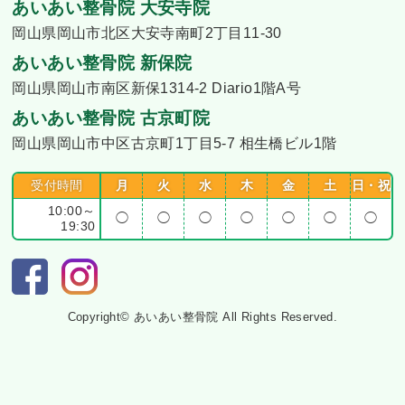
あいあい整骨院 大安寺院
岡山県岡山市北区大安寺南町2丁目11-30
あいあい整骨院 新保院
岡山県岡山市南区新保1314-2 Diario1階A号
あいあい整骨院 古京町院
岡山県岡山市中区古京町1丁目5-7 相生橋ビル1階
受付時間
月
火
水
木
金
土
日・祝
10:00～
◯
◯
◯
◯
◯
◯
◯
19:30
Copyright© あいあい整骨院 All Rights Reserved.