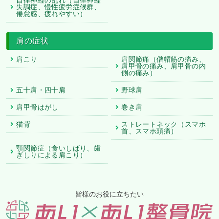
自律神経の乱れ（自律神経
失調症、慢性疲労症候群、
倦怠感、疲れやすい）
肩の症状
肩こり
肩関節痛（僧帽筋の痛み、
肩甲骨の痛み、肩甲骨の内
側の痛み）
五十肩・四十肩
野球肩
肩甲骨はがし
巻き肩
猫背
ストレートネック（スマホ
首、スマホ頭痛）
顎関節症（食いしばり、歯
ぎしりによる肩こり）
皆様のお役に立ちたい