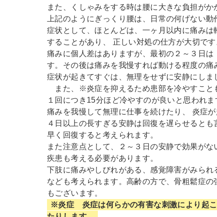
また、くしゃみをする時は腰に大きな負担がか
上記のようにぎっくり腰は、日常の何げない動
症状として、ほとんどは、一ヶ月以内に痛みは
することがあり、 正しい対処の仕方が大切です
痛みに個人差はありますが、最初の２～３日は
す。その後は痛みを我慢すれば動ける程度の痛
症状が起きてすぐは、無理をせずに安静にしま
また、※炎症を抑えるため患部を冷やすことも
１回につき15分ほど冷やすのが良いと思われま
痛みを我慢して無理に仕事を続けたり、 炎症
４日以上の長すぎる安静は回復を遅らせるとも
早く回復すると考えられます。
また注意点として、２～３日の安静で効果がな
疾患も考える必要があります。
下肢に痛みやしびれがある、感覚障害がみられ
なども考えられます。高齢の方で、骨粗鬆症の
もございます。
※炎症 炎症は何らかの有害な刺激により起
たりします。