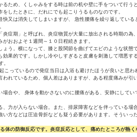
かるため、くしゃみをする時は前の机や壁に手をついて行う
作をしたときに、だれにでも起こりうるものなのです。
軽快又は消失してしまいますが、 急性腰痛を繰り返している
。
「炎症期」と呼ばれ、炎症物質が大量に放出される時期の為
みがおおよそ１週間～１０日程続きます。
しょう。横になって、膝と股関節を曲げてエビのような状態
効果的です。しかし冷やしすぎると皮膚を刺激して増悪する
す。
が起こっているので発症当日は入浴も避けたほうが良いと思わ
言われているため、個人差はありますが、ある程度痛みが引い
い場合や、 身体を動かさないのに腰痛がある、安静にしてい
る、力が入らない場合。また、排尿障害などを伴っている場
強い方などは圧迫骨折なども疑う必要があります。そういっ
こる体の防御反応です。炎症反応として、痛めたところが熱く