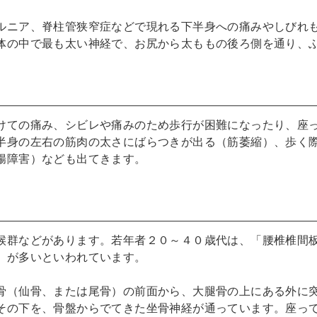
ルニア、脊柱管狭窄症などで現れる下半身への痛みやしびれ
体の中で最も太い神経で、お尻から太ももの後ろ側を通り、
けての痛み、シビレや痛みのため歩行が困難になったり、座
半身の左右の筋肉の太さにばらつきが出る（筋萎縮）、歩く
腸障害）なども出てきます。
候群などがあります。若年者２０～４０歳代は、「腰椎椎間
」が多いといわれています。
骨（仙骨、または尾骨）の前面から、大腿骨の上にある外に
その下を、骨盤からでてきた坐骨神経が通っています。座っ