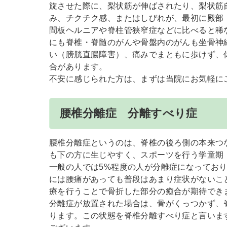
旋させた際に、梨状筋が伸ばされたり、梨状筋
み、チクチク感、またはしびれが、最初に殿部
間板ヘルニアや脊柱管狭窄症などに比べると稀
にも脊椎・脊髄のがんや骨盤内のがんも坐骨神
い（膀胱直腸障害）、痛みでまともに歩けず、
合があります。
不安に感じられた方は、まずは当院にお気軽に
腰椎分離症 分離すべり症
腰椎分離症というのは、脊椎の後ろ側の本来つ
も下の方に生じやすく、スポーツを行う学童期（
一般の人では5%程度の人が分離症になっており
には腰痛があっても普段はあまり症状がないこ
療を行うことで骨折した部分の癒合が期待でき
分離症が放置された場合は、骨がくっつかず、
ります。この状態を脊椎分離すべり症と言いま