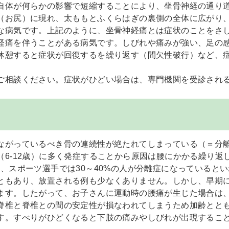
自体が何らかの影響で短縮することにより、坐骨神経の通り
（お尻）に現れ、太ももとふくらはぎの裏側の全体に広がり
な病気です。上記のように、坐骨神経痛とは症状のことをさ
経痛を伴うことがある病気です。しびれや痛みが強い、足の
休憩すると症状が回復するを繰り返す（間欠性破行）など、
ご相談ください。症状がひどい場合は、専門機関を受診され
ながっているべき骨の連続性が絶たれてしまっている（＝分
6-12歳）に多く発症することから原因は腰にかかる繰り返
、スポーツ選手では30～40%の人が分離症になっていると
ともあり、放置される例も少なくありません。しかし、早期
ます。したがって、お子さんに運動時の腰痛が生じた場合は
脊椎と脊椎との間の安定性が損なわれてしまうため加齢とと
す。すべりがひどくなると下肢の痛みやしびれが出現するこ