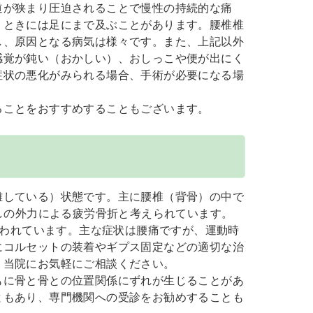
道が狭まり圧迫されることで慢性の持続的な痛
、ときには足にまで及ぶことがあります。腰椎椎
し、原因となる病気は様々です。また、上記以外
感覚が鈍い（おかしい）、おしっこや便が出にく
症状の悪化がみられる場合、手術が必要になる場
ることをおすすめすることもございます。
離している）状態です。主に腰椎（背骨）の中で
しの外力による疲労骨折と考えられています。
いわれています。主な症状は腰痛ですが、運動時
にコルセットの装着やギプス固定などの適切な治
、当院にお気軽にご相談ください。
もに骨と骨との位置関係にずれが生じることがあ
ともあり、専門機関への受診をお勧めすることも