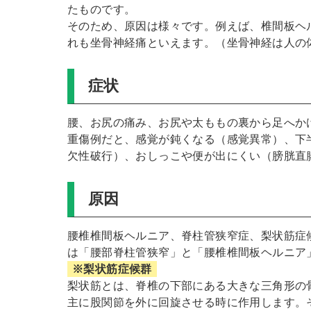
たものです。
そのため、原因は様々です。例えば、椎間板ヘ
れも坐骨神経痛といえます。（坐骨神経は人の
症状
腰、お尻の痛み、お尻や太ももの裏から足へか
重傷例だと、感覚が鈍くなる（感覚異常）、下
欠性破行）、おしっこや便が出にくい（膀胱直
原因
腰椎椎間板ヘルニア、脊柱管狭窄症、梨状筋症
は「腰部脊柱管狭窄」と「腰椎椎間板ヘルニア
※梨状筋症候群
梨状筋とは、脊椎の下部にある大きな三角形の
主に股関節を外に回旋させる時に作用します。