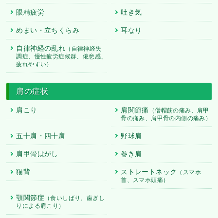
眼精疲労
吐き気
めまい・立ちくらみ
耳なり
自律神経の乱れ
（自律神経失
調症、慢性疲労症候群、倦怠感、
疲れやすい）
肩の症状
肩こり
肩関節痛
（僧帽筋の痛み、肩甲
骨の痛み、肩甲骨の内側の痛み）
五十肩・四十肩
野球肩
肩甲骨はがし
巻き肩
猫背
ストレートネック
（スマホ
首、スマホ頭痛）
顎関節症
（食いしばり、歯ぎし
WEB予約
相談・予約
りによる肩こり）
店舗
料金