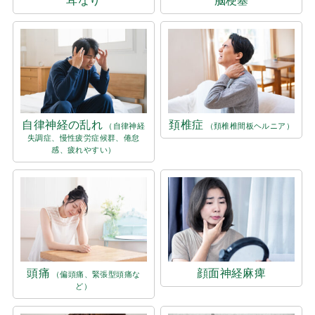
耳なり
脳梗塞
自律神経の乱れ
頚椎症
（自律神経
（頚椎椎間板ヘルニア）
失調症、慢性疲労症候群、倦怠
感、疲れやすい）
頭痛
顔面神経麻痺
（偏頭痛、緊張型頭痛な
ど）