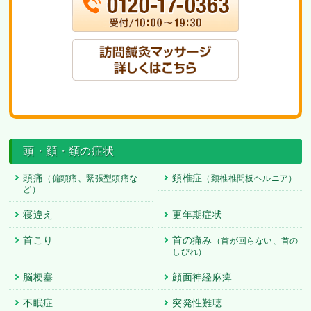
頭・顔・頚の症状
頭痛
頚椎症
（偏頭痛、緊張型頭痛な
（頚椎椎間板ヘルニア）
ど）
寝違え
更年期症状
首こり
首の痛み
（首が回らない、首の
しびれ）
脳梗塞
顔面神経麻痺
不眠症
突発性難聴