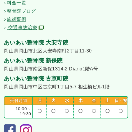
料金一覧
整骨院ブログ
施術事例
交通事故治療
あいあい整骨院 大安寺院
岡山県岡山市北区大安寺南町2丁目11-30
あいあい整骨院 新保院
岡山県岡山市南区新保1314-2 Diario1階A号
あいあい整骨院 古京町院
岡山県岡山市中区古京町1丁目5-7 相生橋ビル1階
受付時間
月
火
水
木
金
土
日・祝
10:00～
◯
◯
◯
◯
◯
◯
◯
19:30