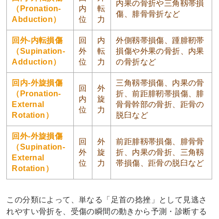
内果の骨折や三角靱帯損
（Pronation-
内
転
傷、腓骨骨折など
Abduction）
位
力
回外-内転損傷
回
内
外側靱帯損傷、踵腓靭帯
（Supination-
外
転
損傷や外果の骨折、内果
Adduction）
位
力
の骨折など
回内-外旋損傷
三角靱帯損傷、内果の骨
回
外
（Pronation-
折、前距腓靭帯損傷、腓
内
旋
External
骨骨幹部の骨折、距骨の
位
力
Rotation）
脱臼など
回外-外旋損傷
回
外
前距腓靱帯損傷、腓骨骨
（Supination-
外
旋
折、内果の骨折、三角靱
External
位
力
帯損傷、距骨の脱臼など
Rotation）
この分類によって、単なる「足首の捻挫」として見逃さ
れやすい骨折を、受傷の瞬間の動きから予測・診断する