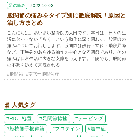
足の痛み
2022.10.03
股関節の痛みをタイプ別に徹底解説！原因と
治し方まとめ
こんにちは。あいあい整骨院の大田です。本日は、日々の生
活に欠かせない「歩く」という動作に深く関わる、股関節の
痛みについてお話しします。股関節は歩行・立位・階段昇降
など、下半身のあらゆる動作の中心となる関節であり、その
痛みは日常生活に大きな支障を与えます。当院でも、股関節
の不調を訴えて来院される…
#股関節
#変形性股関節症
人気タグ
RICE処置
足関節捻挫
テーピング
短橈側手根伸筋
プロテイン
熱中症