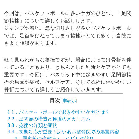
今回は、バスケットボールに多いケガのひとつ、「足関
節捻挫」について詳しくお話しします。
ジャンプや着地、急な切り返しが多いバスケットボール
では、足首をひねってしまう捻挫がとても多く、当院に
もよく相談があります。
軽く見られがちな捻挫ですが、場合によっては骨折を伴
っていることもあり、きちんとした判断とケアがとても
重要です。今回は、バスケット中に起きやすい足関節捻
挫の原因や症状、セルフケア、そして捻挫に伴いやすい
骨折についても詳しくご紹介していきます。
目次
[
非表示
]
1
1．バスケットボールで起きやすいケガとは？
2
2．足関節の構造と捻挫のメカニズム
3
3．捻挫の分類と症状
4
4．初期対応が重要！あいあい整骨院での処置内容
4.1
固定後の後療法・リハビリの流れ