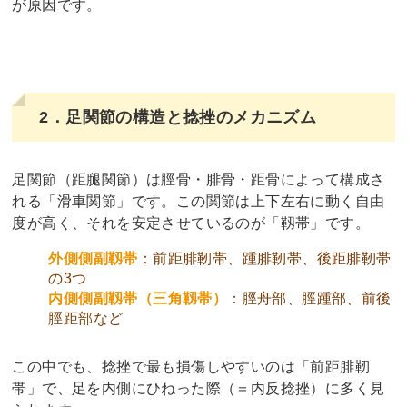
が原因です。
2．足関節の構造と捻挫のメカニズム
足関節（距腿関節）は脛骨・腓骨・距骨によって構成さ
れる「滑車関節」です。この関節は上下左右に動く自由
度が高く、それを安定させているのが「靱帯」です。
外側側副靱帯
：前距腓靭帯、踵腓靭帯、後距腓靭帯
の3つ
内側側副靱帯（三角靱帯）
：脛舟部、脛踵部、前後
脛距部など
この中でも、捻挫で最も損傷しやすいのは「前距腓靭
帯」で、足を内側にひねった際（＝内反捻挫）に多く見