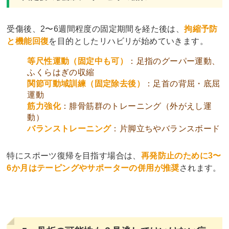
受傷後、2〜6週間程度の固定期間を経た後は、
拘縮予防
と機能回復
を目的としたリハビリが始めていきます。
等尺性運動（固定中も可）
：足指のグーパー運動、
ふくらはぎの収縮
関節可動域訓練（固定除去後）
：足首の背屈・底屈
運動
筋力強化
：腓骨筋群のトレーニング（外がえし運
動）
バランストレーニング
：片脚立ちやバランスボード
特にスポーツ復帰を目指す場合は、
再発防止のために3〜
6か月はテーピングやサポーターの併用が推奨
されます。