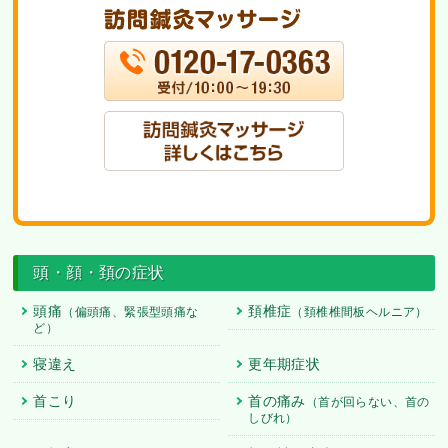
頭・顔・頚の症状
頭痛
頚椎症
（偏頭痛、緊張型頭痛な
（頚椎椎間板ヘルニア）
ど）
寝違え
更年期症状
首こり
首の痛み
（首が回らない、首の
しびれ）