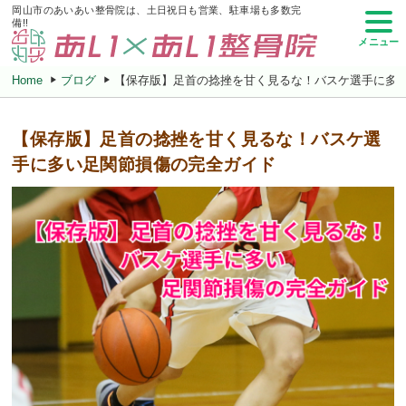
岡山市のあいあい整骨院は、土日祝日も営業、駐車場も多数完
備!!
メニュー
Home
ブログ
【保存版】足首の捻挫を甘く見るな！バスケ選手に多
【保存版】足首の捻挫を甘く見るな！バスケ選
手に多い足関節損傷の完全ガイド