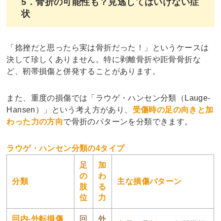
5．骨折の可能性も？見逃してはいけない症
状
「捻挫だと思ったら実は骨折だった！」というケースは
決して珍しくありません。特に剥離骨折や距骨骨折な
ど、靭帯損傷と併発することがあります。
また、重度の損傷では「ラウゲ・ハンセン分類（Lauge-
Hansen）」という考え方があり、
受傷時の足の向きと加
わった力の方向
で骨折のパターンを分類できます。
ラウゲ・ハンセン分類の4タイプ
足
加
の
わ
分類
主な損傷パターン
肢
る
位
力
回内-外転損傷
回
外