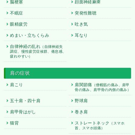
脳梗塞
顔面神経麻痺
不眠症
突発性難聴
眼精疲労
吐き気
めまい・立ちくらみ
耳なり
自律神経の乱れ
（自律神経失
調症、慢性疲労症候群、倦怠感、
疲れやすい）
肩の症状
肩こり
肩関節痛
（僧帽筋の痛み、肩甲
骨の痛み、肩甲骨の内側の痛み）
五十肩・四十肩
野球肩
肩甲骨はがし
巻き肩
猫背
ストレートネック
（スマホ
首、スマホ頭痛）