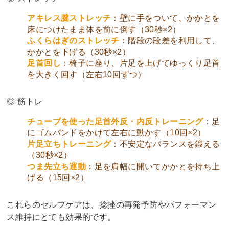
アキレス腱ストレッチ
：壁に手をついて、かかとを
床につけたまま体を前に倒す（30秒×2）
ふくらはぎのストレッチ
：階段の段差を利用して、
かかとを下げる（30秒×2）
足首回し
：椅子に座り、片足を上げてゆっくり足首
を大きく回す（左右10回ずつ）
◎ 筋トレ
チューブを使った足首外反・内反トレーニング
：足
にゴムバンドをかけて左右に動かす（10回×2）
片足立ちトレーニング
：不安定なバランスを鍛える
（30秒×2）
つま先立ち運動
：足を肩幅に開いてかかとを持ち上
げる（15回×2）
これらのセルフケアは、捻挫の再発予防やパフォーマン
ス維持にとても効果的です。