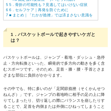
5
5．骨折の可能性も？見逃してはいけない症状
6
6．セルフケア｜再発を防ぐために
7
■ まとめ｜「たかが捻挫」では済まさない意識を
1．バスケットボールで起きやすいケガと
は？
バスケットボールは、ジャンプ・着地・ダッシュ・急停
止・方向転換といった、瞬発的で多方向の動きを多く含
むスポーツです。そのため、足首・膝・腰・手首とさま
ざまな部位に負担がかかります。
その中でも、特に多いのが「足関節捻挫（そくかんせつ
ねんざ）」です。ジャンプの着地時に相手の足の上に降
りてしまったり、切り返しの際にバランスを崩したりす
ることで、足首を内側または外側にひねってしまうこと