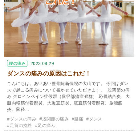
腰の痛み
2023.08.29
ダンスの痛みの原因はこれだ！
こんにちは。あいあい整骨院新保院の大山です。 今回はダン
スで起こる痛みについて書かせていただきます。 股関節の痛
み グロインペイン症候群（鼠径部痛症候群） 恥骨結合炎、大
腿内転筋付着部炎、大腿直筋炎、腹直筋付着部炎、腸腰筋
炎、鼠径…
#ダンスの痛み
#股関節の痛み
#腰痛
#ダンス
#足首の捻挫
#足の痛み