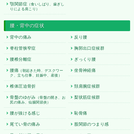
顎関節症
（食いしばり、歯ぎし
りによる肩こり）
腰・背中の症状
背中の痛み
反り腰
脊柱管狭窄症
胸郭出口症候群
腰椎分離症
ぎっくり腰
腰痛
坐骨神経痛
（朝起きた時、デスクワー
ク、立ち仕事、妊娠中、産後）
椎体圧迫骨折
頚肩腕症候群
骨盤のゆがみ
梨状筋症候群
（骨盤の開き、お
尻の痛み、仙腸関節炎）
腰が抜ける感じ
恥骨痛
尾てい骨の痛み
股関節のつまり感