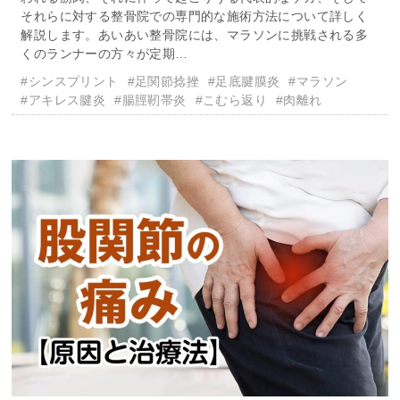
それらに対する整骨院での専門的な施術方法について詳しく
解説します。あいあい整骨院には、マラソンに挑戦される多
くのランナーの方々が定期…
#シンスプリント
#足関節捻挫
#足底腱膜炎
#マラソン
#アキレス腱炎
#腸脛靭帯炎
#こむら返り
#肉離れ