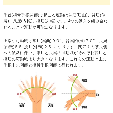
手首(橈骨手根関節)で起こる運動は掌屈(屈曲)、背屈(伸
展)、尺屈(内転)、撓屈(外転)です。4つの動きを組み合わ
せることで運動が可能になります。
正常な可動域は掌屈(屈曲)９０°、背屈(伸展)７０°、尺屈
(内転)５５°撓屈(外転)２５°になります。関節面の掌尺側
への傾斜に伴い、掌屈と尺屈の可動域がそれぞれ背屈と
撓屈の可動域より大きくなります。これらの運動は主に
手根中央関節と橈骨手根関節で行われます。