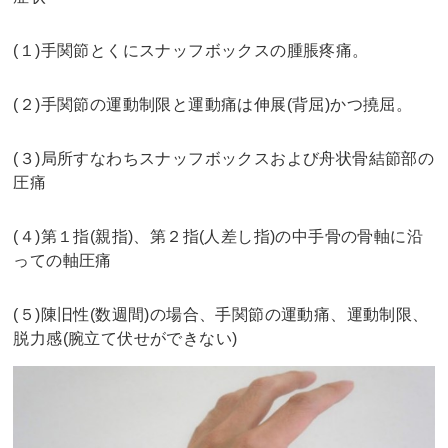
(１)手関節とくにスナッフボックスの腫脹疼痛。
(２)手関節の運動制限と運動痛は伸展(背屈)かつ撓屈。
(３)局所すなわちスナッフボックスおよび舟状骨結節部の
圧痛
(４)第１指(親指)、第２指(人差し指)の中手骨の骨軸に沿
っての軸圧痛
(５)陳旧性(数週間)の場合、手関節の運動痛、運動制限、
脱力感(腕立て伏せができない)