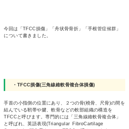
今回は「TFCC損傷」「舟状骨骨折」「手根管症候群」
について書きました。
・TFCC損傷(三角線維軟骨複合体損傷)
手首の小指側の位置にあり、２つの骨(橈骨、尺骨)の間を
結んでいる靭帯や腱、軟骨などの軟部組織の構造を
TFCCと呼びます。専門的には「三角線維軟骨複合体」
と呼ばれ、英語表現(Triangular FibroCartilage