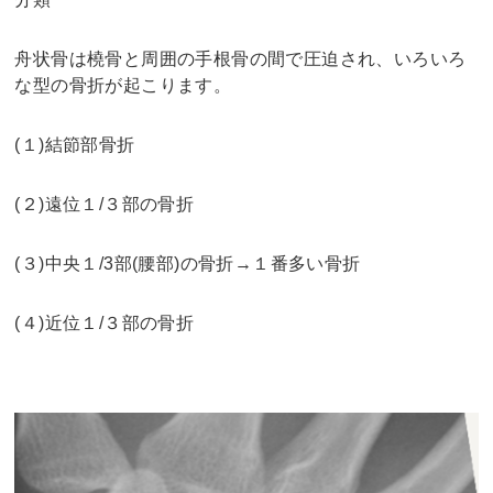
舟状骨は橈骨と周囲の手根骨の間で圧迫され、いろいろ
な型の骨折が起こります。
(１)結節部骨折
(２)遠位１/３部の骨折
(３)中央１/3部(腰部)の骨折→１番多い骨折
(４)近位１/３部の骨折