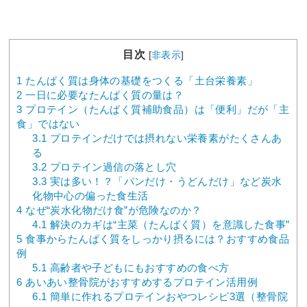
目次
[
非表示
]
1
たんぱく質は身体の基礎をつくる「土台栄養素」
2
一日に必要なたんぱく質の量は？
3
プロテイン（たんぱく質補助食品）は「便利」だが「主
食」ではない
3.1
プロテインだけでは摂れない栄養素がたくさんあ
る
3.2
プロテイン過信の落とし穴
3.3
実は多い！？「パンだけ・うどんだけ」など炭水
化物中心の偏った食生活
4
なぜ“炭水化物だけ食”が危険なのか？
4.1
解決のカギは“主菜（たんぱく質）を意識した食事”
5
食事からたんぱく質をしっかり摂るには？おすすめ食品
例
5.1
高齢者や子どもにもおすすめの食べ方
6
あいあい整骨院がおすすめするプロテイン活用例
6.1
簡単に作れるプロテインおやつレシピ3選（整骨院