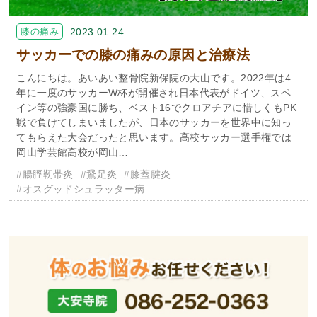
膝の痛み
2023.01.24
サッカーでの膝の痛みの原因と治療法
こんにちは。あいあい整骨院新保院の大山です。2022年は4
年に一度のサッカーW杯が開催され日本代表がドイツ、スペ
イン等の強豪国に勝ち、ベスト16でクロアチアに惜しくもPK
戦で負けてしまいましたが、日本のサッカーを世界中に知っ
てもらえた大会だったと思います。高校サッカー選手権では
岡山学芸館高校が岡山…
#腸脛靭帯炎
#鵞足炎
#膝蓋腱炎
#オスグッドシュラッター病