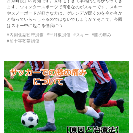
古京町院」の河知です。立冬もすぎて本格的な冬がやってき
ます。ウィンタースポーツで有名なのがスキーです。スキー
やスノーボードが好きな方は、ゲレンデが開くのを今か今か
と待っていらっしゃるのではないでしょうか？そこで、今回
はスキー中に起こる怪我につ…
#内側側副靭帯損傷
#半月板損傷
#スキー
#膝の痛み
#前十字靭帯損傷