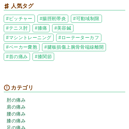
人気タグ
ピッチャー
腸脛靭帯炎
可動域制限
テニス肘
膝痛
美容鍼
マシントレーニング
ローテーターカフ
ベーカー嚢胞
腱板損傷上腕骨骨端線離開
首の痛み
膝関節
カテゴリ
肘の痛み
肩の痛み
腰の痛み
膝の痛み
足の痛み