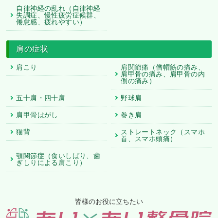
自律神経の乱れ（自律神経
失調症、慢性疲労症候群、
倦怠感、疲れやすい）
肩の症状
肩こり
肩関節痛（僧帽筋の痛み、
肩甲骨の痛み、肩甲骨の内
側の痛み）
五十肩・四十肩
野球肩
肩甲骨はがし
巻き肩
猫背
ストレートネック（スマホ
首、スマホ頭痛）
顎関節症（食いしばり、歯
ぎしりによる肩こり）
皆様のお役に立ちたい