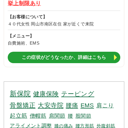
挙上制限あり
【お客様について】
４０代女性 岡山市南区在住 家が近くで来院
【メニュー】
自費施術、EMS
この症状がどうなったか、詳細はこちら
新保院
健康保険
テーピング
骨盤矯正
大安寺院
腰痛
EMS
肩こり
起立筋
僧帽筋
肩関節
腰
股関節
アライメント調整
膝の痛み
腰方形筋
外腹斜筋