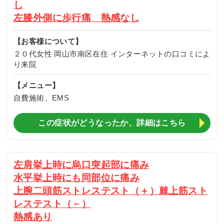
し
左膝外側に歩行痛 熱感なし
【お客様について】
２０代女性 岡山市南区在住 インターネットの口コミによ
り来院
【メニュー】
自費施術、EMS
この症状がどうなったか、詳細はこちら
左肩挙上時に烏口突起部に痛み
水平挙上時にも同部位に痛み
上腕二頭筋ストレステスト（＋）棘上筋スト
レステスト（－）
熱感あり