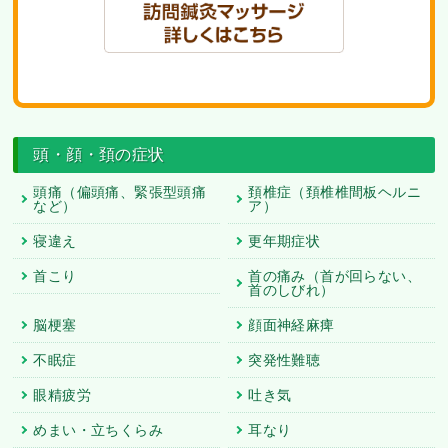
頭・顔・頚の症状
頭痛（偏頭痛、緊張型頭痛
頚椎症（頚椎椎間板ヘルニ
など）
ア）
寝違え
更年期症状
首こり
首の痛み（首が回らない、
首のしびれ）
脳梗塞
顔面神経麻痺
不眠症
突発性難聴
眼精疲労
吐き気
めまい・立ちくらみ
耳なり