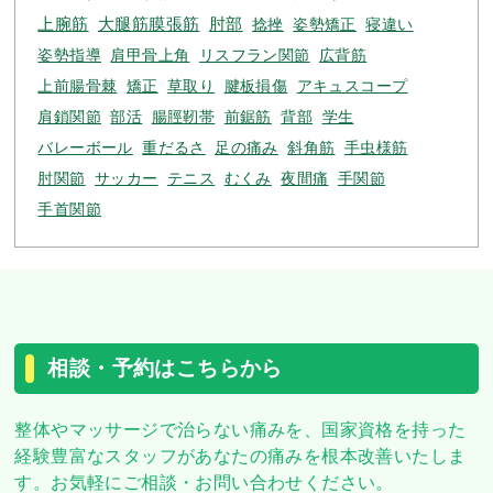
上腕筋
大腿筋膜張筋
肘部
捻挫
姿勢矯正
寝違い
姿勢指導
肩甲骨上角
リスフラン関節
広背筋
上前腸骨棘
矯正
草取り
腱板損傷
アキュスコープ
肩鎖関節
部活
腸脛靭帯
前鋸筋
背部
学生
バレーボール
重だるさ
足の痛み
斜角筋
手虫様筋
肘関節
サッカー
テニス
むくみ
夜間痛
手関節
手首関節
相談・予約はこちらから
整体やマッサージで治らない痛みを、
国家資格を持った
経験豊富なスタッフがあなたの痛みを根本改善いたしま
す。
お気軽にご相談・お問い合わせください。