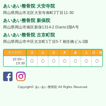
あいあい整骨院 大安寺院
岡山県岡山市北区大安寺南町2丁目11-30
あいあい整骨院 新保院
岡山県岡山市南区新保1314-2 Diario1階A号
あいあい整骨院 古京町院
岡山県岡山市中区古京町1丁目5-7 相生橋ビル1階
受付時間
月
火
水
木
金
土
日・祝
10:00～
◯
◯
◯
◯
◯
◯
◯
19:30
Copyright© あいあい整骨院 All Rights Reserved.