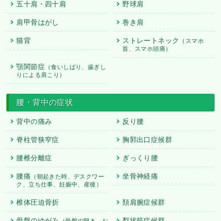
五十肩・四十肩
野球肩
肩甲骨はがし
巻き肩
猫背
ストレートネック
（スマホ
首、スマホ頭痛）
顎関節症
（食いしばり、歯ぎし
りによる肩こり）
腰・背中の症状
背中の痛み
反り腰
脊柱管狭窄症
胸郭出口症候群
腰椎分離症
ぎっくり腰
腰痛
坐骨神経痛
（朝起きた時、デスクワー
ク、立ち仕事、妊娠中、産後）
椎体圧迫骨折
頚肩腕症候群
骨盤のゆがみ
梨状筋症候群
（骨盤の開き、お