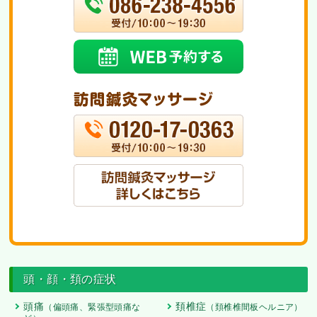
頭・顔・頚の症状
頭痛
頚椎症
（偏頭痛、緊張型頭痛な
（頚椎椎間板ヘルニア）