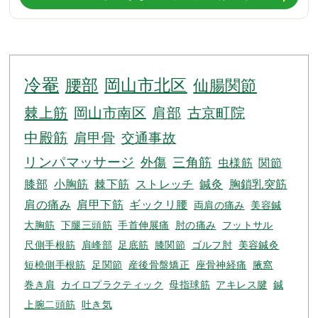
冷罨
腰部
岡山市北区
仙腸関節
棘上筋
岡山市南区
肩部
古京町院
中殿筋
肩甲骨
交通事故
リンパマッサージ
外傷
三角筋
虫様筋
関節
膝部
小胸筋
棘下筋
ストレッチ
鍼灸
胸鎖乳突筋
肩の痛み
肩甲下筋
ギックリ腰
両肩の痛み
美容鍼
大胸筋
下腿三頭筋
手首伸展痛
肘の痛み
フットサル
尺側手根筋
肩峰部
足底筋
膝関節
ゴルフ肘
美容鍼灸
短橈側手根筋
足関節
産後骨盤矯正
座骨神経痛
腋窩
巻き肩
カイロプラクティック
母指球筋
アキレス腱
鍼
上腕二頭筋
吐き気