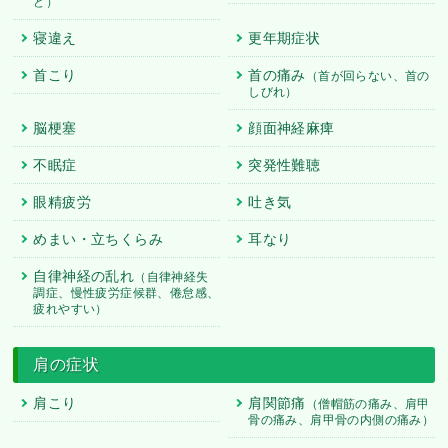
ど）
寝違え
更年期症状
首こり
首の痛み
（首が回らない、首の
しびれ）
脳梗塞
顔面神経麻痺
不眠症
突発性難聴
眼精疲労
吐き気
めまい・立ちくらみ
耳なり
自律神経の乱れ
（自律神経失
調症、慢性疲労症候群、倦怠感、
疲れやすい）
肩の症状
肩こり
肩関節痛
（僧帽筋の痛み、肩甲
骨の痛み、肩甲骨の内側の痛み）