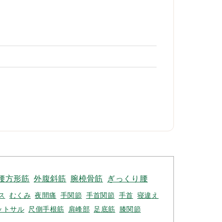
腰方形筋
外腹斜筋
腕橈骨筋
ぎっくり腰
ス
むくみ
夜間痛
手関節
手首関節
手首
寝違え
ットサル
尺側手根筋
肩峰部
足底筋
膝関節