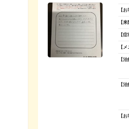
【お
【来
【症
【メ
【治
【治
【お