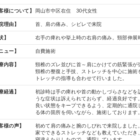
客様について】
岡山市中区在住 30代女性
院理由】
首、肩の痛み、シビレで来院
状】
右手の痺れや挙上時の右肩の痛み。頸部伸展
ニュー】
自費施術
療内容】
頸椎のズレ並びに首～肩にかけての筋緊張が
頸椎の整復と手技、ストレッチを中心に施術
トレッチの指導も合わせて行いました。
療経過】
初診時は手の痺れや首の動かしづらさなどを
うな症状は訴えられておらず、経過良好です
良い状態をキープできるよう、定期的に通院
る体の箇所を伺いながら、施術しております
客様の声】
初めて肩の痛みと腕のしびれで来院しました
家でできるストレッチなども教えていただき
寝違えたりしたので、通院しています。