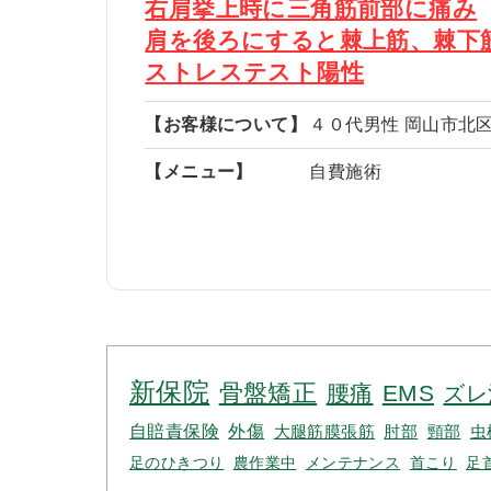
右肩挙上時に三角筋前部に痛み
肩を後ろにすると棘上筋、棘下
ストレステスト陽性
【お客様について】
４０代男性 岡山市北
【メニュー】
自費施術
新保院
骨盤矯正
腰痛
EMS
ズレ
自賠責保険
外傷
大腿筋膜張筋
肘部
頸部
虫
足のひきつり
農作業中
メンテナンス
首こり
足