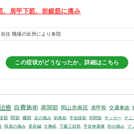
筋、肩甲下筋、前鋸筋に痛み
区在住 職場の近所により来院
この症状がどうなったか、詳細はこちら
治療
自費施術
肩関節
岡山市南区
肩甲骨
交通事故
様筋
関節
膝部
足の痛み
斜角筋
手虫様筋
肘関節
サッカー
テニ
首
両肩の痛み
美容鍼
大胸筋
下腿三頭筋
手首伸展痛
肘の痛み
フ