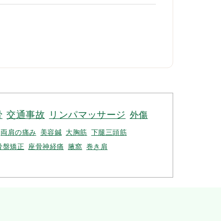
骨
交通事故
リンパマッサージ
外傷
両肩の痛み
美容鍼
大胸筋
下腿三頭筋
骨盤矯正
座骨神経痛
腋窩
巻き肩