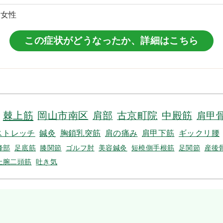
代女性
この症状がどうなったか、詳細はこちら
棘上筋
岡山市南区
肩部
古京町院
中殿筋
肩甲
ストレッチ
鍼灸
胸鎖乳突筋
肩の痛み
肩甲下筋
ギックリ腰
峰部
足底筋
膝関節
ゴルフ肘
美容鍼灸
短橈側手根筋
足関節
産後
上腕二頭筋
吐き気