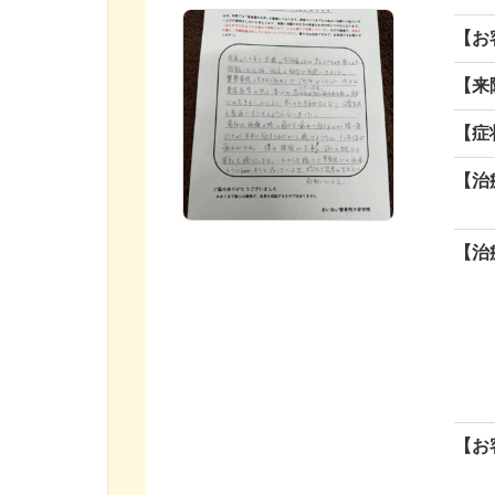
【お
【来
【症
【治
【治
【お