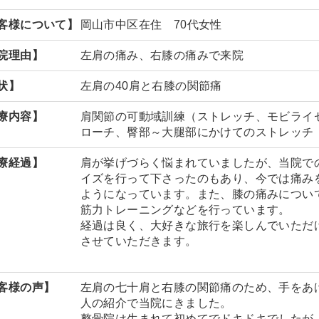
客様について】
岡山市中区在住 70代女性
院理由】
左肩の痛み、右膝の痛みで来院
状】
左肩の40肩と右膝の関節痛
療内容】
肩関節の可動域訓練（ストレッチ、モビライ
ローチ、臀部～大腿部にかけてのストレッチ
療経過】
肩が挙げづらく悩まれていましたが、当院で
イズを行って下さったのもあり、今では痛み
ようになっています。また、膝の痛みについ
筋力トレーニングなどを行っています。
経過は良く、大好きな旅行を楽しんでいただ
させていただきます。
客様の声】
左肩の七十肩と右膝の関節痛のため、手をあ
人の紹介で当院にきました。
整骨院は生まれて初めてでドキドキでしたが