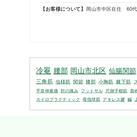
【お客様について】
岡山市中区在住 60
冷罨
腰部
岡山市北区
仙腸関節
三角筋
虫様筋
関節
膝部
小胸筋
棘下筋
手首伸展痛
肘の痛み
フットサル
尺側手根筋
肩
カイロプラクティック
母指球筋
アキレス腱
鍼