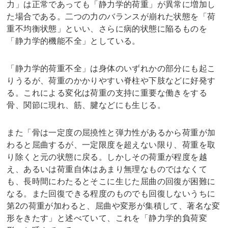
力」は正常であっても「静力学的荷重」が異常に増加し
た場合である。二つの力のバランスが崩れた状態を「荷
重不均衡状態」といい、さらに病的状態に陥るものを
「静力学的機能不全」としている。
「静力学的荷重不全」は身体のいずれかの部分にも起こ
りうるが、荷重のかかりやすい脊柱や下肢などに好発す
る。これによる変化は荷重の支持に重要な働きをする
骨、関節に現れ、筋、腱などにも生じる。
また「骨は一定度の屈撓性と弾力性があるから荷重が加
わると屈曲するが、一定限度を超えない限り、荷重を取
り除くと元の状態に戻る。しかしその荷重が程度を越
え、あるいは荷重自体はあまり無理なものではなくて
も、長時間にわたるとそこに生じた屈曲の回復が困難に
なる。また回復できる程度のものでも回復しないうちに
第2の荷重が加わると、屈曲や変形が集積して、著名な変
形をきたす」と述べていて、これを「静力学的負荷変