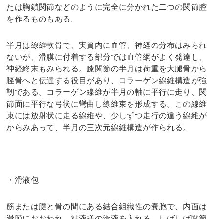
たは胸鎖関節などのように完全に分かれた二つの関節腔
を作るものもある。
半月は線維軟骨で、実質内に血管、神経の分布はみられ
ないが、滑膜に付着する部分では血管網がよく発達し、
神経終末もみられる。膝関節の半月は荷重を大腿骨から
脛骨へと伝達する役目があり、コラーゲン線維構造が強
靭である。コラーゲン線維が半月の軸に平行に走り、関
節面に平行な弓状に彎曲し線維束を形成する。この線維
束には放射状に走る線維や、少しずつ走行の違う線維が
からみあって、半月の三次元線維構造が作られる。
・滑液包
筋または腱と骨の間にある結合組織性の嚢胞で、内面は
滑膜におおわれ、粘液様の滑液を入れる。しばしば関節