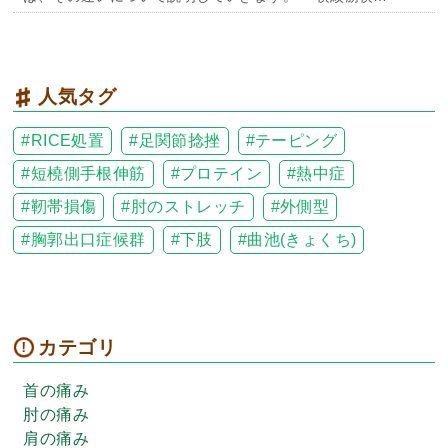
人気タグ
RICE処置
足関節捻挫
テーピング
短橈側手根伸筋
プロテイン
熱中症
靭帯損傷
肘のストレッチ
外側型
胸郭出口症候群
下肢
曲池(きょくち)
カテゴリ
首の痛み
肘の痛み
肩の痛み