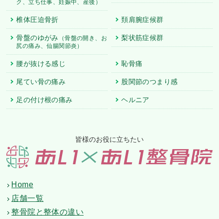
ク、立ち仕事、妊娠中、産後）
椎体圧迫骨折
頚肩腕症候群
骨盤のゆがみ
梨状筋症候群
（骨盤の開き、お
尻の痛み、仙腸関節炎）
腰が抜ける感じ
恥骨痛
尾てい骨の痛み
股関節のつまり感
足の付け根の痛み
ヘルニア
皆様のお役に立ちたい
Home
店舗一覧
整骨院と整体の違い