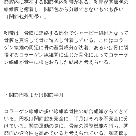
節腔内に存在する関節包内靭帯がある。靭帯が関節包の
線維膜と癒着し、関節包から分離できないものも多い
（関節包外靭帯）。
靭帯は、骨膜に連絡する部分でシャーピー線維となって
骨膜を貫通して骨に進入し付着している。これはコラー
ゲン線維の周辺に骨の基質成分が沈着、あるいは骨に隣
接するコラーゲン線維間に生じた骨化によってコラーゲ
ン線維が骨中に根をおろした結果と考えられる。
・関節円板または関節半月
コラーゲン線維の多い線維軟骨性の結合組織からできて
いる。円板は関節腔を完全に、半月はそれを不完全に分
けている。関節運動の際に、骨頭の誘導機能を持ち、関
節面の適合性を高めていると考えられている。顎関節ま