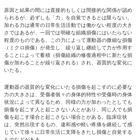
原因と結果の間には直接的もしくは間接的な関係が認め
られるが、必ずしも「力」を自覚できるとは限らない。
加わる力は通常の日常生活活動では働かない程度の大き
さではあるが、一回では明確な組織損傷にはいたらない
程度のものである。この力によって運動器の微細な損傷
（ミクロ損傷）が発生し、繰り返し継続して力が作用す
ることによって蓄積（損傷組織の修復過程中に新たな損
傷が加わることが繰り返される）され、器質的な変化に
いたる。
運動器の器質的な変化にいたる損傷を起こすのに必要な
力の大きさは、受傷者個々の身体的特性や受傷時の身体
状況によって異なるため、同様の力が加わったとしても
損傷を起こす人と起こさない人とがあり、同じ人でも損
傷を起こす場合と起こさない場合とがある。臨床症状
は、突然出現するもの、違和感や軽い疼痛を継続して感
じていて徐々に日常生活に支障をきたし損傷と自覚する
ものなどがある。