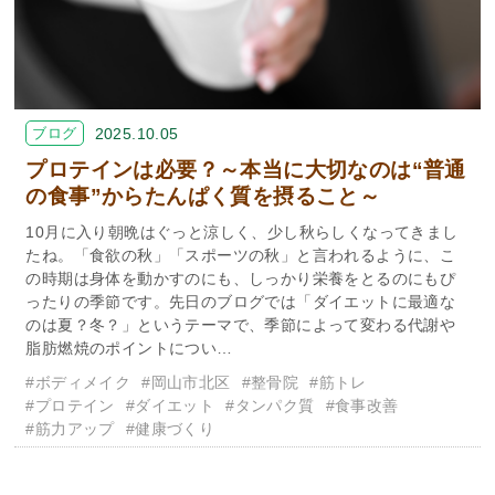
ブログ
2025.10.05
プロテインは必要？～本当に大切なのは“普通
の食事”からたんぱく質を摂ること～
10月に入り朝晩はぐっと涼しく、少し秋らしくなってきまし
たね。「食欲の秋」「スポーツの秋」と言われるように、こ
の時期は身体を動かすのにも、しっかり栄養をとるのにもぴ
ったりの季節です。先日のブログでは「ダイエットに最適な
のは夏？冬？」というテーマで、季節によって変わる代謝や
脂肪燃焼のポイントについ…
#ボディメイク
#岡山市北区
#整骨院
#筋トレ
#プロテイン
#ダイエット
#タンパク質
#食事改善
#筋力アップ
#健康づくり