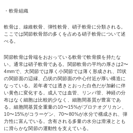
・軟骨組織
軟骨は、線維軟骨、弾性軟骨、硝子軟骨に分類される。
ここでは関節軟骨部の多くを占める硝子軟骨について述
べる。
関節軟骨は骨端をおおっている軟骨で軟骨膜を持たな
い。通常は硝子軟骨である。関節軟骨の平均の厚さは2〜
4mmで、大関節では厚く小関節では薄く形成され、凹状
の関節面の辺縁、凸状の関節面の中心付近が厚い構造に
なっている。若年者では透きとおった白色だが加齢に伴
い黄色に変化する。成人では血管、リンパ管、神経の分
布はなく細胞は比較的少なく、細胞間基質が豊富であ
る。細胞間基質全重量の10〜15%がプロテオグリカン、
10〜15%がコラーゲン、70〜80%が水分で構成され、弾
力性に富んでいる。含有される多量の水分は滑液ととも
に滑らかな関節の運動性を支えている。