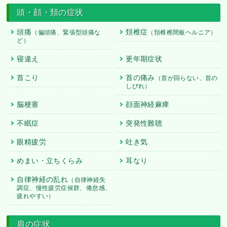
頭・顔・頚の症状
頭痛
頚椎症
（偏頭痛、緊張型頭痛な
（頚椎椎間板ヘルニア）
ど）
寝違え
更年期症状
首こり
首の痛み
（首が回らない、首の
しびれ）
脳梗塞
顔面神経麻痺
不眠症
突発性難聴
眼精疲労
吐き気
めまい・立ちくらみ
耳なり
自律神経の乱れ
（自律神経失
調症、慢性疲労症候群、倦怠感、
疲れやすい）
肩の症状