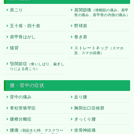
肩こり
肩関節痛
（僧帽筋の痛み、肩甲
骨の痛み、肩甲骨の内側の痛み）
五十肩・四十肩
野球肩
肩甲骨はがし
巻き肩
猫背
ストレートネック
（スマホ
首、スマホ頭痛）
顎関節症
（食いしばり、歯ぎし
りによる肩こり）
腰・背中の症状
背中の痛み
反り腰
脊柱管狭窄症
胸郭出口症候群
腰椎分離症
ぎっくり腰
腰痛
坐骨神経痛
（朝起きた時、デスクワー