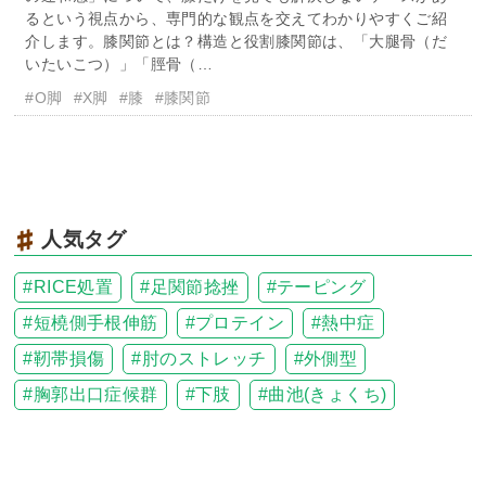
るという視点から、専門的な観点を交えてわかりやすくご紹
介します。膝関節とは？構造と役割膝関節は、「大腿骨（だ
いたいこつ）」「脛骨（…
#O脚
#X脚
#膝
#膝関節
人気タグ
RICE処置
足関節捻挫
テーピング
短橈側手根伸筋
プロテイン
熱中症
靭帯損傷
肘のストレッチ
外側型
胸郭出口症候群
下肢
曲池(きょくち)