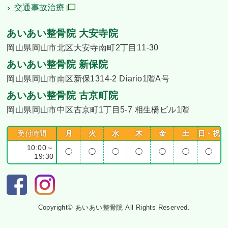
交通事故治療
あいあい整骨院 大安寺院
岡山県岡山市北区大安寺南町2丁目11-30
あいあい整骨院 新保院
岡山県岡山市南区新保1314-2 Diario1階A号
あいあい整骨院 古京町院
岡山県岡山市中区古京町1丁目5-7 相生橋ビル1階
受付時間
月
火
水
木
金
土
日・祝
10:00～
◯
◯
◯
◯
◯
◯
◯
19:30
Copyright© あいあい整骨院 All Rights Reserved.