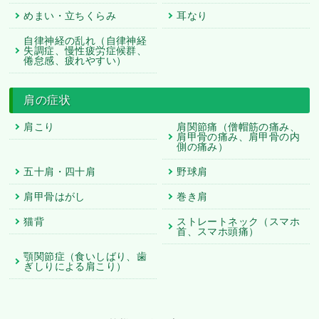
めまい・立ちくらみ
耳なり
自律神経の乱れ（自律神経
失調症、慢性疲労症候群、
倦怠感、疲れやすい）
肩の症状
肩こり
肩関節痛（僧帽筋の痛み、
肩甲骨の痛み、肩甲骨の内
側の痛み）
五十肩・四十肩
野球肩
肩甲骨はがし
巻き肩
猫背
ストレートネック（スマホ
首、スマホ頭痛）
顎関節症（食いしばり、歯
ぎしりによる肩こり）