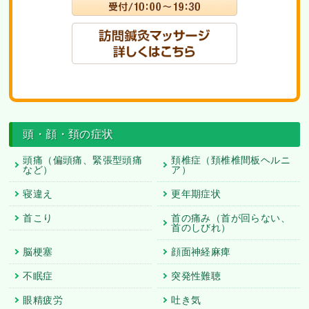
頭・顔・頚の症状
頭痛（偏頭痛、緊張型頭痛
頚椎症（頚椎椎間板ヘルニ
など）
ア）
寝違え
更年期症状
首こり
首の痛み（首が回らない、
首のしびれ）
脳梗塞
顔面神経麻痺
不眠症
突発性難聴
眼精疲労
吐き気