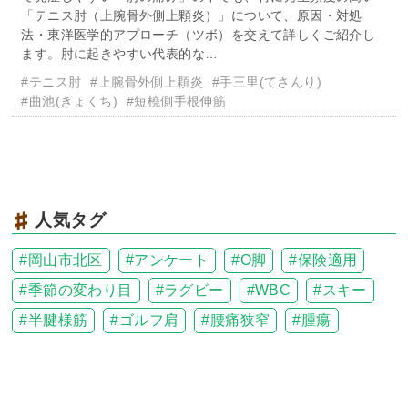
「テニス肘（上腕骨外側上顆炎）」について、原因・対処
法・東洋医学的アプローチ（ツボ）を交えて詳しくご紹介し
ます。肘に起きやすい代表的な…
#テニス肘
#上腕骨外側上顆炎
#手三里(てさんり)
#曲池(きょくち)
#短橈側手根伸筋
人気タグ
岡山市北区
アンケート
O脚
保険適用
季節の変わり目
ラグビー
WBC
スキー
半腱様筋
ゴルフ肩
腰痛狭窄
腫瘍