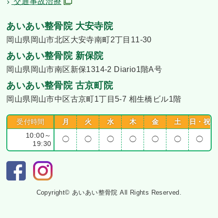
交通事故治療
あいあい整骨院 大安寺院
岡山県岡山市北区大安寺南町2丁目11-30
あいあい整骨院 新保院
岡山県岡山市南区新保1314-2 Diario1階A号
あいあい整骨院 古京町院
岡山県岡山市中区古京町1丁目5-7 相生橋ビル1階
受付時間
月
火
水
木
金
土
日・祝
10:00～
◯
◯
◯
◯
◯
◯
◯
19:30
Copyright© あいあい整骨院 All Rights Reserved.