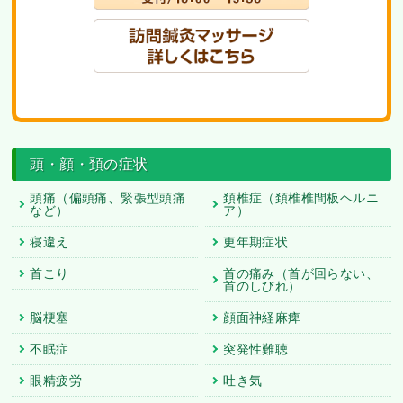
頭・顔・頚の症状
頭痛（偏頭痛、緊張型頭痛
頚椎症（頚椎椎間板ヘルニ
など）
ア）
寝違え
更年期症状
首こり
首の痛み（首が回らない、
首のしびれ）
脳梗塞
顔面神経麻痺
不眠症
突発性難聴
眼精疲労
吐き気