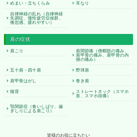
めまい・立ちくらみ
耳なり
自律神経の乱れ（自律神経
失調症、慢性疲労症候群、
倦怠感、疲れやすい）
肩の症状
肩こり
肩関節痛（僧帽筋の痛み、
肩甲骨の痛み、肩甲骨の内
側の痛み）
五十肩・四十肩
野球肩
肩甲骨はがし
巻き肩
猫背
ストレートネック（スマホ
首、スマホ頭痛）
顎関節症（食いしばり、歯
ぎしりによる肩こり）
皆様のお役に立ちたい