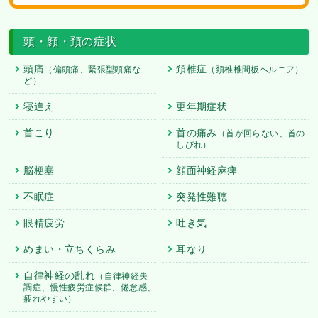
頭・顔・頚の症状
頭痛
頚椎症
（偏頭痛、緊張型頭痛な
（頚椎椎間板ヘルニア）
ど）
寝違え
更年期症状
首こり
首の痛み
（首が回らない、首の
しびれ）
脳梗塞
顔面神経麻痺
不眠症
突発性難聴
眼精疲労
吐き気
めまい・立ちくらみ
耳なり
自律神経の乱れ
（自律神経失
調症、慢性疲労症候群、倦怠感、
疲れやすい）