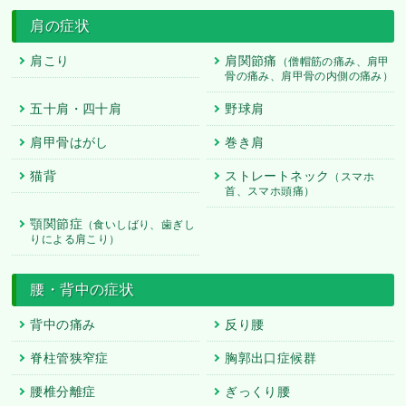
肩の症状
肩こり
肩関節痛
（僧帽筋の痛み、肩甲
骨の痛み、肩甲骨の内側の痛み）
五十肩・四十肩
野球肩
肩甲骨はがし
巻き肩
猫背
ストレートネック
（スマホ
首、スマホ頭痛）
顎関節症
（食いしばり、歯ぎし
りによる肩こり）
腰・背中の症状
背中の痛み
反り腰
脊柱管狭窄症
胸郭出口症候群
腰椎分離症
ぎっくり腰