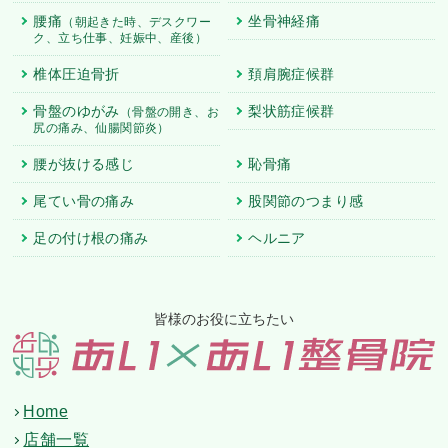
腰痛
坐骨神経痛
（朝起きた時、デスクワー
ク、立ち仕事、妊娠中、産後）
椎体圧迫骨折
頚肩腕症候群
骨盤のゆがみ
梨状筋症候群
（骨盤の開き、お
尻の痛み、仙腸関節炎）
腰が抜ける感じ
恥骨痛
尾てい骨の痛み
股関節のつまり感
足の付け根の痛み
ヘルニア
皆様のお役に立ちたい
Home
店舗一覧