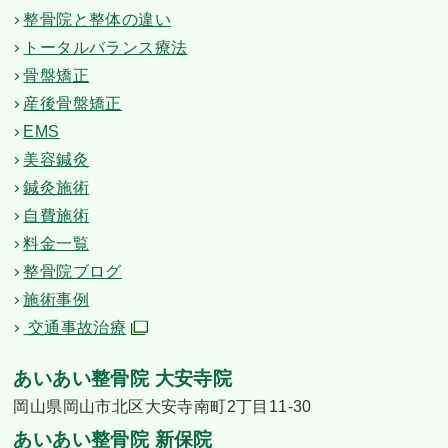
整骨院と整体の違い
トータルバランス療法
骨盤矯正
産後骨盤矯正
EMS
美容鍼灸
鍼灸施術
自費施術
料金一覧
整骨院ブログ
施術事例
交通事故治療
あいあい整骨院 大安寺院
岡山県岡山市北区大安寺南町2丁目11-30
あいあい整骨院 新保院