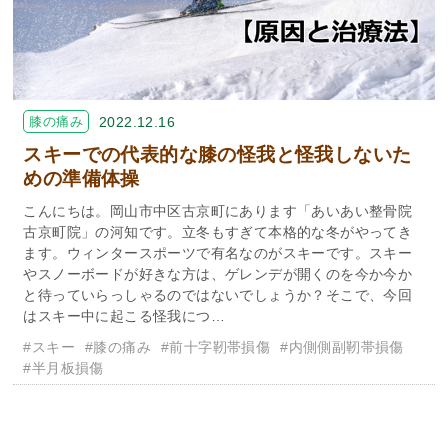
膝の痛み
2022.12.16
スキーでの代表的な膝の怪我と怪我しないた
めの準備体操
こんにちは。岡山市中区古京町にあります「あいあい整骨院
古京町院」の河知です。立冬もすぎて本格的な冬がやってき
ます。ウィンタースポーツで有名なのがスキーです。スキー
やスノーボードが好きな方は、ゲレンデが開くのを今か今か
と待っていらっしゃるのではないでしょうか？そこで、今回
はスキー中に起こる怪我につ…
#スキー
#膝の痛み
#前十字靭帯損傷
#内側側副靭帯損傷
#半月板損傷