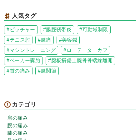
人気タグ
ピッチャー
腸脛靭帯炎
可動域制限
テニス肘
膝痛
美容鍼
マシントレーニング
ローテーターカフ
ベーカー嚢胞
腱板損傷上腕骨骨端線離開
首の痛み
膝関節
カテゴリ
肩の痛み
腰の痛み
膝の痛み