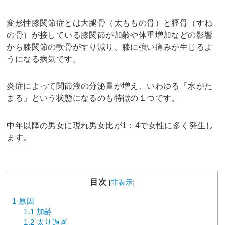
変形性膝関節症とは大腿骨（太ももの骨）と脛骨（すね
の骨）が接している膝関節が加齢や体重増加などの影響
から膝関節の軟骨がすり減り、膝に強い痛みが生じるよ
うになる病気です。
炎症によって関節液の分泌量が増え、いわゆる「水がた
まる」という状態になるのも特徴の１つです。
中年以降の男女に現れ男女比が1：4で女性に多く発生し
ます。
目次
[
非表示
]
1
原因
1.1
加齢
1.2
太り過ぎ