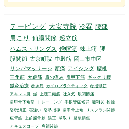
テーピング
大安寺院
冷罨
腰部
肩こり
仙腸関節
起立筋
ハムストリングス
僧帽筋
棘上筋
腰
股関節
古京町院
中殿筋
岡山市中区
リンパマッサージ
頭痛
アイシング
腰椎
三角筋
大殿筋
肩の痛み
肩甲下筋
ギックリ腰
鍼灸治療
巻き肩
カイロプラクティック
母指球筋
アキレス腱
鍼
上腕二頭筋
吐き気
股関節痛
肩甲骨下角部
トレーニング
手根管症候群
腱鞘炎
捻挫
姿勢矯正
寝違い
姿勢指導
肩甲骨上角
リスフラン関節
広背筋
上前腸骨棘
矯正
草取り
腱板損傷
アキュスコープ
肩鎖関節