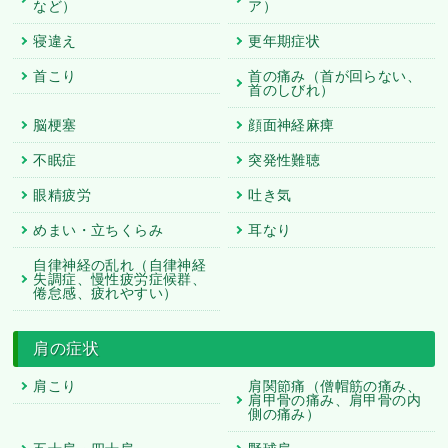
など）
ア）
寝違え
更年期症状
首こり
首の痛み（首が回らない、
首のしびれ）
脳梗塞
顔面神経麻痺
不眠症
突発性難聴
眼精疲労
吐き気
めまい・立ちくらみ
耳なり
自律神経の乱れ（自律神経
失調症、慢性疲労症候群、
倦怠感、疲れやすい）
肩の症状
肩こり
肩関節痛（僧帽筋の痛み、
肩甲骨の痛み、肩甲骨の内
側の痛み）