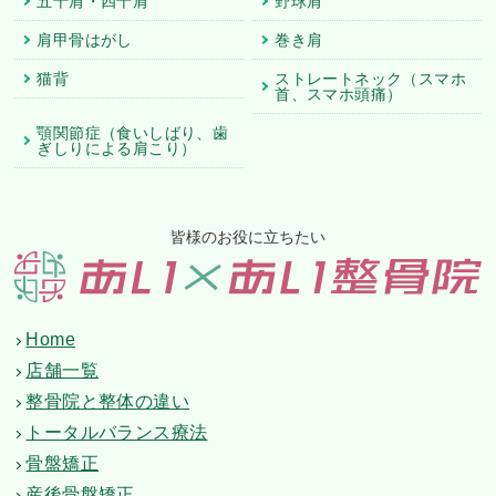
五十肩・四十肩
野球肩
肩甲骨はがし
巻き肩
猫背
ストレートネック（スマホ
首、スマホ頭痛）
顎関節症（食いしばり、歯
ぎしりによる肩こり）
皆様のお役に立ちたい
Home
店舗一覧
整骨院と整体の違い
トータルバランス療法
骨盤矯正
産後骨盤矯正