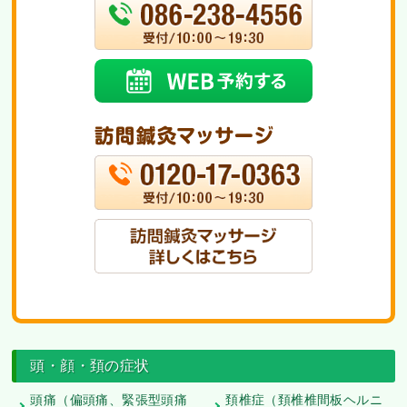
頭・顔・頚の症状
頭痛（偏頭痛、緊張型頭痛
頚椎症（頚椎椎間板ヘルニ