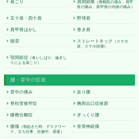
肩こり
肩関節痛
（僧帽筋の痛み、肩甲
骨の痛み、肩甲骨の内側の痛み）
五十肩・四十肩
野球肩
肩甲骨はがし
巻き肩
猫背
ストレートネック
（スマホ
首、スマホ頭痛）
顎関節症
（食いしばり、歯ぎし
りによる肩こり）
腰・背中の症状
背中の痛み
反り腰
脊柱管狭窄症
胸郭出口症候群
腰椎分離症
ぎっくり腰
腰痛
坐骨神経痛
（朝起きた時、デスクワー
ク、立ち仕事、妊娠中、産後）