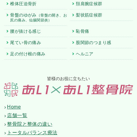
椎体圧迫骨折
頚肩腕症候群
骨盤のゆがみ
梨状筋症候群
（骨盤の開き、お
尻の痛み、仙腸関節炎）
腰が抜ける感じ
恥骨痛
尾てい骨の痛み
股関節のつまり感
足の付け根の痛み
ヘルニア
皆様のお役に立ちたい
Home
店舗一覧
整骨院と整体の違い
トータルバランス療法