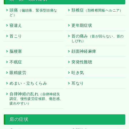
頭痛
頚椎症
（偏頭痛、緊張型頭痛な
（頚椎椎間板ヘルニア）
ど）
寝違え
更年期症状
首こり
首の痛み
（首が回らない、首の
しびれ）
脳梗塞
顔面神経麻痺
不眠症
突発性難聴
眼精疲労
吐き気
めまい・立ちくらみ
耳なり
自律神経の乱れ
（自律神経失
調症、慢性疲労症候群、倦怠感、
疲れやすい）
肩の症状