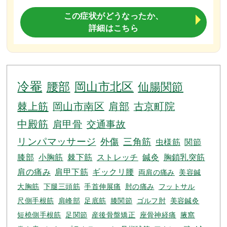
この症状がどうなったか、
詳細はこちら
冷罨
腰部
岡山市北区
仙腸関節
棘上筋
岡山市南区
肩部
古京町院
中殿筋
肩甲骨
交通事故
リンパマッサージ
外傷
三角筋
虫様筋
関節
膝部
小胸筋
棘下筋
ストレッチ
鍼灸
胸鎖乳突筋
肩の痛み
肩甲下筋
ギックリ腰
両肩の痛み
美容鍼
大胸筋
下腿三頭筋
手首伸展痛
肘の痛み
フットサル
尺側手根筋
肩峰部
足底筋
膝関節
ゴルフ肘
美容鍼灸
短橈側手根筋
足関節
産後骨盤矯正
座骨神経痛
腋窩