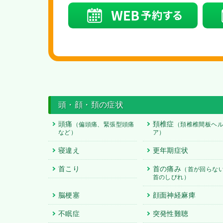
頭・顔・頚の症状
頭痛
頚椎症
（偏頭痛、緊張型頭痛
（頚椎椎間板ヘ
など）
ア）
寝違え
更年期症状
首こり
首の痛み
（首が回らな
首のしびれ）
脳梗塞
顔面神経麻痺
不眠症
突発性難聴