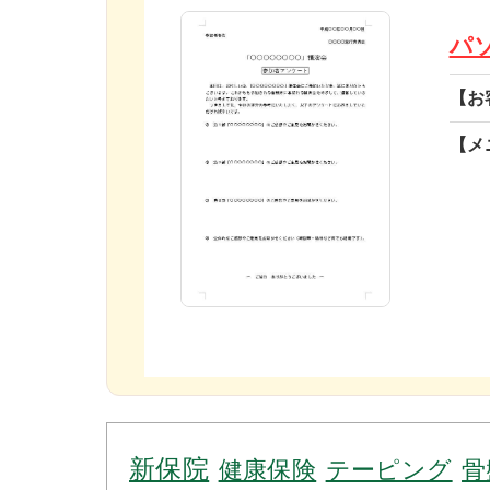
パ
【お
【メ
新保院
健康保険
テーピング
骨