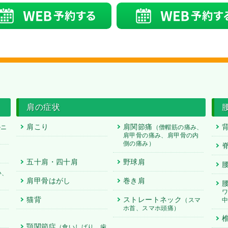
肩の症状
肩こり
肩関節痛
ルニ
（僧帽筋の痛み、
肩甲骨の痛み、肩甲骨の内
側の痛み）
五十肩・四十肩
野球肩
い、
肩甲骨はがし
巻き肩
猫背
ストレートネック
（スマ
ホ首、スマホ頭痛）
顎関節症
（食いしばり、歯