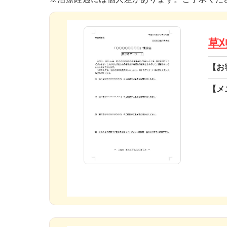
草
【お
【メ