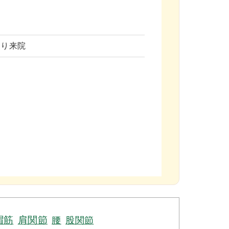
より来院
帽筋
肩関節
腰
股関節