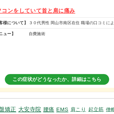
ソコンをしていて首と肩に痛み
客様について】
３０代男性 岡山市南区在住 職場の口コミに
ニュー】
自費施術
この症状がどうなったか、
詳細はこちら
盤矯正
大安寺院
腰痛
EMS
肩こり
起立筋
僧