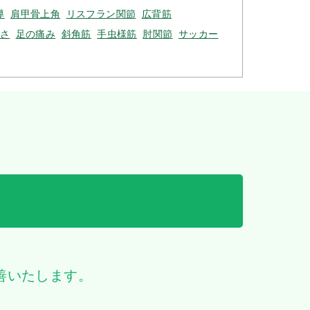
導
肩甲骨上角
リスフラン関節
広背筋
さ
足の痛み
斜角筋
手虫様筋
肘関節
サッカー
善いたします。