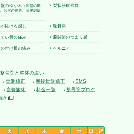
骨盤のゆがみ
梨状筋症候群
（骨盤の開
き、お尻の痛み、仙腸関節
炎）
腰が抜ける感じ
恥骨痛
尾てい骨の痛み
股関節のつまり感
足の付け根の痛み
ヘルニア
整骨院と整体の違い
骨盤矯正
産後骨盤矯正
EMS
自費施術
料金一覧
整骨院ブログ
治療
火
水
木
金
土
日・祝