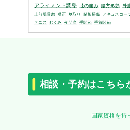
アライメント調整
膝の痛み
腰方形筋
外
上前腸骨棘
矯正
草取り
腱板損傷
アキュスコー
テニス
むくみ
夜間痛
手関節
手首関節
相談・予約はこちら
国家資格を持