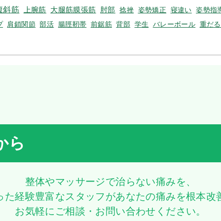
腹斜筋
上腕筋
大腿筋膜張筋
肘部
捻挫
姿勢矯正
寝違い
姿勢指
プ
肩鎖関節
部活
腸脛靭帯
前鋸筋
背部
学生
バレーボール
重だる
から
整体やマッサージで治らない痛みを、
った経験豊富なスタッフがあなたの痛みを根本改
お気軽にご相談・お問い合わせください。