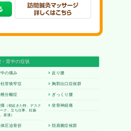
腰・背中の症状
背中の痛み
反り腰
脊柱管狭窄症
胸郭出口症候群
腰椎分離症
ぎっくり腰
腰痛
坐骨神経痛
（朝起きた時、デスク
ワーク、立ち仕事、妊娠
中、産後）
椎体圧迫骨折
頚肩腕症候群