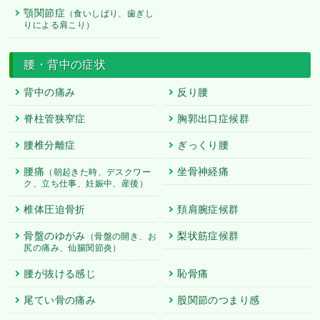
顎関節症
（食いしばり、歯ぎし
りによる肩こり）
腰・背中の症状
背中の痛み
反り腰
脊柱管狭窄症
胸郭出口症候群
腰椎分離症
ぎっくり腰
腰痛
坐骨神経痛
（朝起きた時、デスクワー
ク、立ち仕事、妊娠中、産後）
椎体圧迫骨折
頚肩腕症候群
骨盤のゆがみ
梨状筋症候群
（骨盤の開き、お
尻の痛み、仙腸関節炎）
腰が抜ける感じ
恥骨痛
尾てい骨の痛み
股関節のつまり感