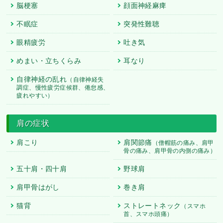
脳梗塞
顔面神経麻痺
不眠症
突発性難聴
眼精疲労
吐き気
めまい・立ちくらみ
耳なり
自律神経の乱れ
（自律神経失
調症、慢性疲労症候群、倦怠感、
疲れやすい）
肩の症状
肩こり
肩関節痛
（僧帽筋の痛み、肩甲
骨の痛み、肩甲骨の内側の痛み）
五十肩・四十肩
野球肩
肩甲骨はがし
巻き肩
猫背
ストレートネック
（スマホ
首、スマホ頭痛）