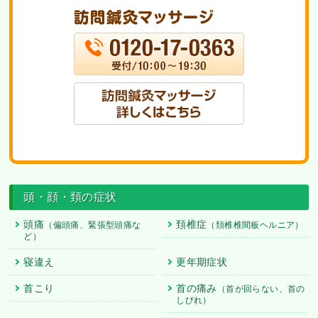
頭・顔・頚の症状
頭痛
頚椎症
（偏頭痛、緊張型頭痛な
（頚椎椎間板ヘルニア）
ど）
寝違え
更年期症状
首こり
首の痛み
（首が回らない、首の
しびれ）