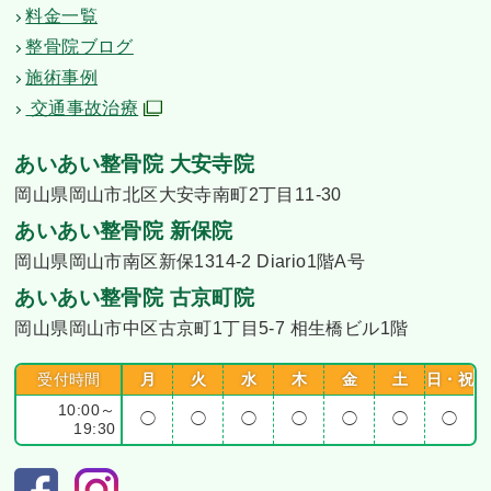
料金一覧
整骨院ブログ
施術事例
交通事故治療
あいあい整骨院 大安寺院
岡山県岡山市北区大安寺南町2丁目11-30
あいあい整骨院 新保院
岡山県岡山市南区新保1314-2 Diario1階A号
あいあい整骨院 古京町院
岡山県岡山市中区古京町1丁目5-7 相生橋ビル1階
受付時間
月
火
水
木
金
土
日・祝
10:00～
◯
◯
◯
◯
◯
◯
◯
19:30