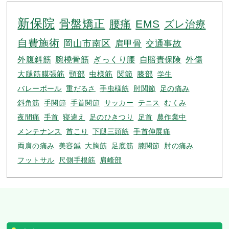
新保院
骨盤矯正
腰痛
EMS
ズレ治療
自費施術
岡山市南区
肩甲骨
交通事故
外腹斜筋
腕橈骨筋
ぎっくり腰
自賠責保険
外傷
大腿筋膜張筋
頸部
虫様筋
関節
膝部
学生
バレーボール
重だるさ
手虫様筋
肘関節
足の痛み
斜角筋
手関節
手首関節
サッカー
テニス
むくみ
夜間痛
手首
寝違え
足のひきつり
足首
農作業中
メンテナンス
首こり
下腿三頭筋
手首伸展痛
両肩の痛み
美容鍼
大胸筋
足底筋
膝関節
肘の痛み
フットサル
尺側手根筋
肩峰部