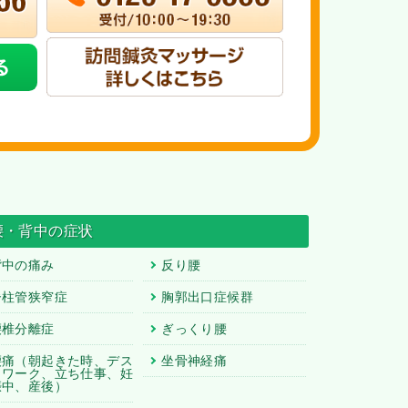
腰・背中の症状
背中の痛み
反り腰
脊柱管狭窄症
胸郭出口症候群
腰椎分離症
ぎっくり腰
腰痛
（朝起きた時、デス
坐骨神経痛
クワーク、立ち仕事、妊
娠中、産後）