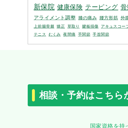
新保院
健康保険
テーピング
骨
アライメント調整
膝の痛み
腰方形筋
外
上前腸骨棘
矯正
草取り
腱板損傷
アキュスコー
テニス
むくみ
夜間痛
手関節
手首関節
相談・予約はこちら
国家資格を持