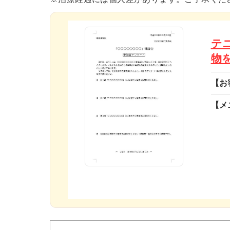
テ
物
【お
【メ