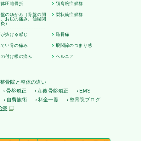
椎体圧迫骨折
頚肩腕症候群
骨盤のゆがみ
（骨盤の開
梨状筋症候群
き、お尻の痛み、仙腸関
節炎）
腰が抜ける感じ
恥骨痛
尾てい骨の痛み
股関節のつまり感
足の付け根の痛み
ヘルニア
整骨院と整体の違い
骨盤矯正
産後骨盤矯正
EMS
自費施術
料金一覧
整骨院ブログ
治療