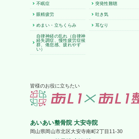
不眠症
突発性難聴
眼精疲労
吐き気
めまい・立ちくらみ
耳なり
自律神経の乱れ
（自律神
経失調症、慢性疲労症候
群、倦怠感、疲れやす
い）
皆様のお役に立ちたい
あいあい整骨院 大安寺院
岡山県岡山市北区大安寺南町2丁目11-30