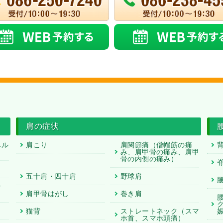
肩の症状
ヘル
肩こり
肩関節痛
（僧帽筋の痛
み、肩甲骨の痛み、肩甲
骨の内側の痛み）
五十肩・四十肩
野球肩
な
肩甲骨はがし
巻き肩
猫背
ストレートネック
（スマ
ホ首、スマホ頭痛）