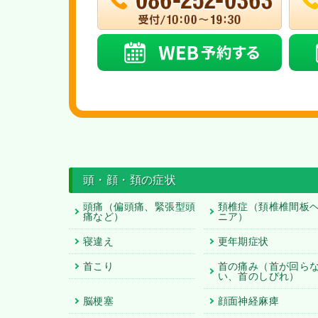
頭・顔・頚の症状
頭痛
（偏頭痛、緊張型頭
頚椎症
（頚椎椎間板
痛など）
ニア）
寝違え
更年期症状
首こり
首の痛み
（首が回ら
い、首のしびれ）
脳梗塞
顔面神経麻痺