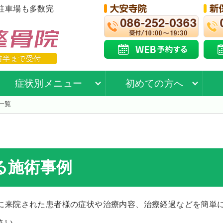
駐車場も多数完
時半まで受付
症状別メニュー
初めての方へ
一覧
る施術事例
に来院された患者様の症状や治療内容、治療経過などを簡単
さい。