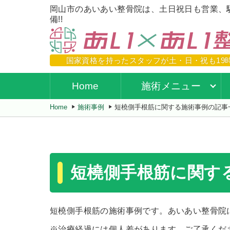
岡山市のあいあい整骨院は、土日祝日も営業、
備!!
国家資格を持ったスタッフが
土・日・祝も19
Home
施術メニュー
Home
施術事例
短橈側手根筋に関する施術事例の記事
短橈側手根筋に関す
短橈側手根筋の施術事例です。あいあい整骨院
※治療経過には個人差があります。ご了承くだ