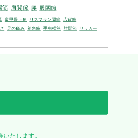
帽筋
肩関節
腰
股関節
導
肩甲骨上角
リスフラン関節
広背筋
さ
足の痛み
斜角筋
手虫様筋
肘関節
サッカー
善いたします。