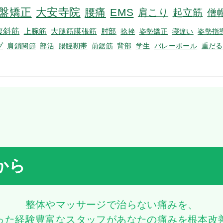
盤矯正
大安寺院
腰痛
EMS
肩こり
起立筋
僧
腹斜筋
上腕筋
大腿筋膜張筋
肘部
捻挫
姿勢矯正
寝違い
姿勢指
プ
肩鎖関節
部活
腸脛靭帯
前鋸筋
背部
学生
バレーボール
重だる
から
整体やマッサージで治らない痛みを、
った経験豊富なスタッフがあなたの痛みを根本改