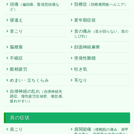
頭痛
頚椎症
（偏頭痛、緊張型頭痛な
（頚椎椎間板ヘルニア）
ど）
寝違え
更年期症状
首こり
首の痛み
（首が回らない、首の
しびれ）
脳梗塞
顔面神経麻痺
不眠症
突発性難聴
眼精疲労
吐き気
めまい・立ちくらみ
耳なり
自律神経の乱れ
（自律神経失
調症、慢性疲労症候群、倦怠感、
疲れやすい）
肩の症状
肩こり
肩関節痛
（僧帽筋の痛み、肩甲