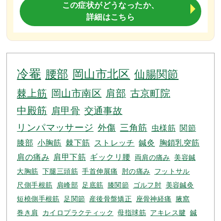
この症状がどうなったか、
詳細はこちら
冷罨
腰部
岡山市北区
仙腸関節
棘上筋
岡山市南区
肩部
古京町院
中殿筋
肩甲骨
交通事故
リンパマッサージ
外傷
三角筋
虫様筋
関節
膝部
小胸筋
棘下筋
ストレッチ
鍼灸
胸鎖乳突筋
肩の痛み
肩甲下筋
ギックリ腰
両肩の痛み
美容鍼
大胸筋
下腿三頭筋
手首伸展痛
肘の痛み
フットサル
尺側手根筋
肩峰部
足底筋
膝関節
ゴルフ肘
美容鍼灸
短橈側手根筋
足関節
産後骨盤矯正
座骨神経痛
腋窩
巻き肩
カイロプラクティック
母指球筋
アキレス腱
鍼