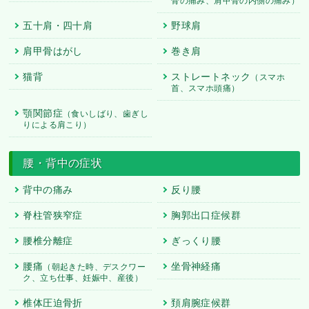
骨の痛み、肩甲骨の内側の痛み）
五十肩・四十肩
野球肩
肩甲骨はがし
巻き肩
猫背
ストレートネック
（スマホ
首、スマホ頭痛）
顎関節症
（食いしばり、歯ぎし
りによる肩こり）
腰・背中の症状
背中の痛み
反り腰
脊柱管狭窄症
胸郭出口症候群
腰椎分離症
ぎっくり腰
腰痛
坐骨神経痛
（朝起きた時、デスクワー
ク、立ち仕事、妊娠中、産後）
椎体圧迫骨折
頚肩腕症候群