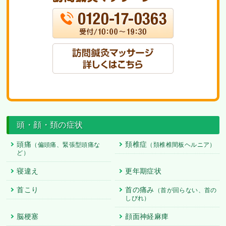
頭・顔・頚の症状
頭痛
頚椎症
（偏頭痛、緊張型頭痛な
（頚椎椎間板ヘルニア）
ど）
寝違え
更年期症状
首こり
首の痛み
（首が回らない、首の
しびれ）
脳梗塞
顔面神経麻痺