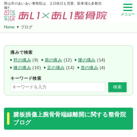
岡山市のあいあい整骨院は、土日祝日も営業、駐車場も多数完
備!!
メニュー
Home
ブログ
痛みで検索
肘の痛み
(9)
肩の痛み
(12)
腰の痛み
(14)
膝の痛み
(10)
足の痛み
(14)
首の痛み
(4)
キーワード検索
検索
腱板損傷上腕骨骨端線離開に関する整骨院
ブログ