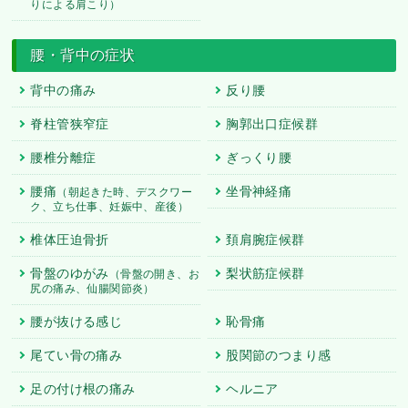
りによる肩こり）
腰・背中の症状
背中の痛み
反り腰
脊柱管狭窄症
胸郭出口症候群
腰椎分離症
ぎっくり腰
腰痛
坐骨神経痛
（朝起きた時、デスクワー
ク、立ち仕事、妊娠中、産後）
椎体圧迫骨折
頚肩腕症候群
骨盤のゆがみ
梨状筋症候群
（骨盤の開き、お
尻の痛み、仙腸関節炎）
腰が抜ける感じ
恥骨痛
尾てい骨の痛み
股関節のつまり感
足の付け根の痛み
ヘルニア