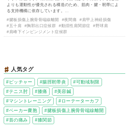
よりも運動性が優先される構造のため、筋肉・腱・靭帯によ
る支持機構に依存しています。…
#腱板損傷上腕骨骨端線離開
#夜間痛
#肩甲上神経損傷
#五十肩
#胸郭出口症候群
#動揺性肩関節症
#野球肩
#肩峰下インピンジメント症候群
人気タグ
ピッチャー
腸脛靭帯炎
可動域制限
テニス肘
膝痛
美容鍼
マシントレーニング
ローテーターカフ
ベーカー嚢胞
腱板損傷上腕骨骨端線離開
首の痛み
膝関節