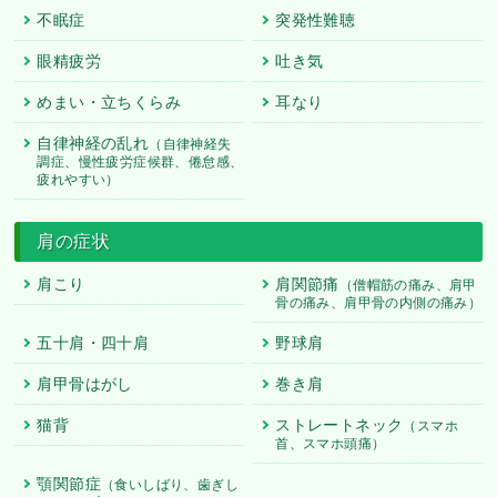
不眠症
突発性難聴
眼精疲労
吐き気
めまい・立ちくらみ
耳なり
自律神経の乱れ
（自律神経失
調症、慢性疲労症候群、倦怠感、
疲れやすい）
肩の症状
肩こり
肩関節痛
（僧帽筋の痛み、肩甲
骨の痛み、肩甲骨の内側の痛み）
五十肩・四十肩
野球肩
肩甲骨はがし
巻き肩
猫背
ストレートネック
（スマホ
首、スマホ頭痛）
顎関節症
（食いしばり、歯ぎし