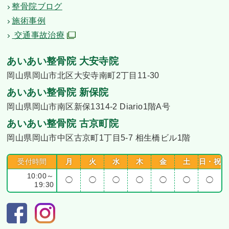
整骨院ブログ
施術事例
交通事故治療
あいあい整骨院 大安寺院
岡山県岡山市北区大安寺南町2丁目11-30
あいあい整骨院 新保院
岡山県岡山市南区新保1314-2 Diario1階A号
あいあい整骨院 古京町院
岡山県岡山市中区古京町1丁目5-7 相生橋ビル1階
受付時間
月
火
水
木
金
土
日・祝
10:00～
◯
◯
◯
◯
◯
◯
◯
19:30