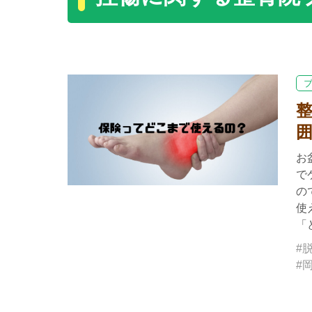
お
で
の
使
「
#
#