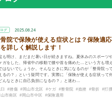
ブログ
2025.08.24
整骨院で保険が使える症状とは？保険適応
囲を詳しく解説します！
盆も明け、まだまだ暑い日が続きますね。夏休みのスポーツ
ケガをした、帰省中の移動で腰や首を痛めた…という方も増
ではないでしょうか。そんなときに気になるのが「整骨院っ
えるの？」という疑問です。実際に「保険が使える症状って
どんなときに自己負担になるの？」と迷わ…
脱臼
#挫傷
#岡山市北区
#ケガ
#整骨院
#捻挫
#骨折
#打
岡山市南区
#岡山市中区
#保険適用