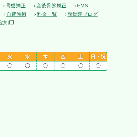
骨盤矯正
産後骨盤矯正
EMS
自費施術
料金一覧
整骨院ブログ
治療
火
水
木
金
土
日・祝
◯
◯
◯
◯
◯
◯