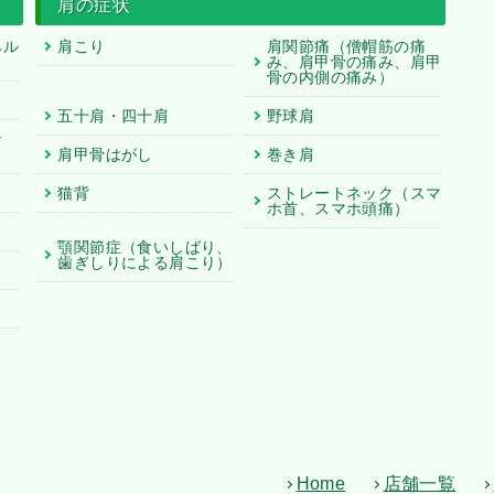
肩の症状
ヘル
肩こり
肩関節痛（僧帽筋の痛
み、肩甲骨の痛み、肩甲
骨の内側の痛み）
五十肩・四十肩
野球肩
な
肩甲骨はがし
巻き肩
猫背
ストレートネック（スマ
ホ首、スマホ頭痛）
顎関節症（食いしばり、
歯ぎしりによる肩こり）
Home
店舗一覧