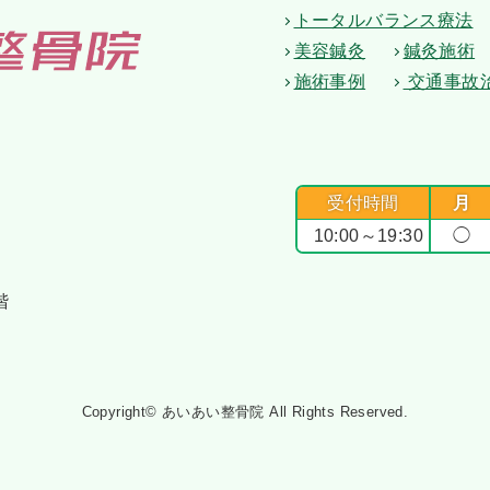
トータルバランス療法
美容鍼灸
鍼灸施術
施術事例
交通事故
受付時間
月
10:00～19:30
◯
階
Copyright© あいあい整骨院 All Rights Reserved.