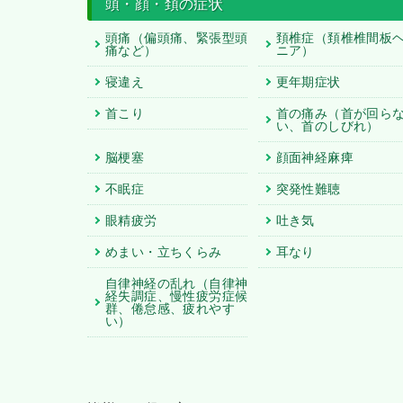
頭・顔・頚の症状
頭痛（偏頭痛、緊張型頭
頚椎症（頚椎椎間板
痛など）
ニア）
寝違え
更年期症状
首こり
首の痛み（首が回ら
い、首のしびれ）
脳梗塞
顔面神経麻痺
不眠症
突発性難聴
眼精疲労
吐き気
めまい・立ちくらみ
耳なり
自律神経の乱れ（自律神
経失調症、慢性疲労症候
群、倦怠感、疲れやす
い）