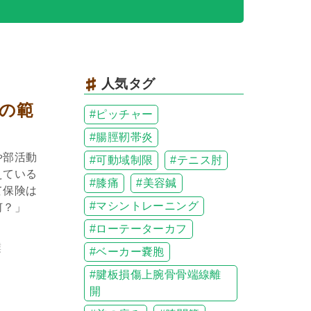
人気タグ
の範
ピッチャー
腸脛靭帯炎
や部活動
可動域制限
テニス肘
えている
膝痛
美容鍼
て保険は
マシントレーニング
何？」
ローテーターカフ
撲
ベーカー嚢胞
腱板損傷上腕骨骨端線離
開