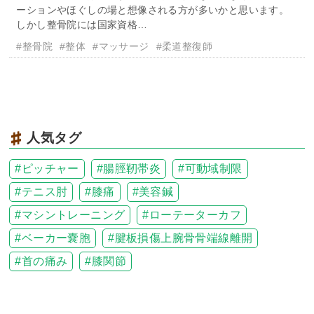
ーションやほぐしの場と想像される方が多いかと思います。
しかし整骨院には国家資格…
#整骨院
#整体
#マッサージ
#柔道整復師
人気タグ
ピッチャー
腸脛靭帯炎
可動域制限
テニス肘
膝痛
美容鍼
マシントレーニング
ローテーターカフ
ベーカー嚢胞
腱板損傷上腕骨骨端線離開
首の痛み
膝関節