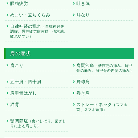
眼精疲労
吐き気
めまい・立ちくらみ
耳なり
自律神経の乱れ
（自律神経失
調症、慢性疲労症候群、倦怠感、
疲れやすい）
肩の症状
肩こり
肩関節痛
（僧帽筋の痛み、肩甲
骨の痛み、肩甲骨の内側の痛み）
五十肩・四十肩
野球肩
肩甲骨はがし
巻き肩
猫背
ストレートネック
（スマホ
首、スマホ頭痛）
顎関節症
（食いしばり、歯ぎし
りによる肩こり）