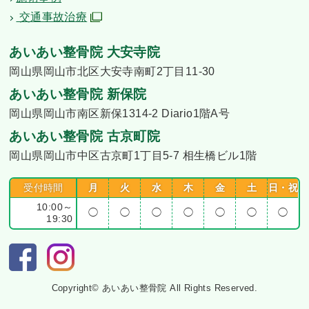
交通事故治療
あいあい整骨院 大安寺院
岡山県岡山市北区大安寺南町2丁目11-30
あいあい整骨院 新保院
岡山県岡山市南区新保1314-2 Diario1階A号
あいあい整骨院 古京町院
岡山県岡山市中区古京町1丁目5-7 相生橋ビル1階
受付時間
月
火
水
木
金
土
日・祝
10:00～
◯
◯
◯
◯
◯
◯
◯
19:30
Copyright© あいあい整骨院 All Rights Reserved.