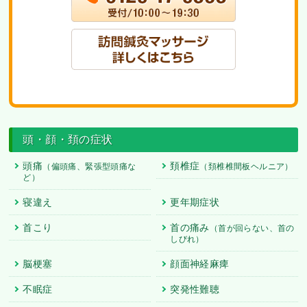
頭・顔・頚の症状
頭痛
頚椎症
（偏頭痛、緊張型頭痛な
（頚椎椎間板ヘルニア）
ど）
寝違え
更年期症状
首こり
首の痛み
（首が回らない、首の
しびれ）
脳梗塞
顔面神経麻痺
不眠症
突発性難聴