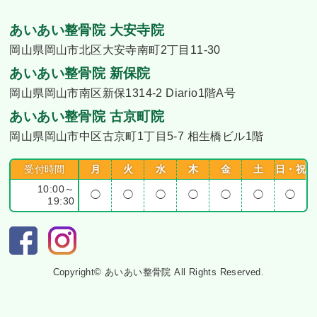
あいあい整骨院 大安寺院
岡山県岡山市北区大安寺南町2丁目11-30
あいあい整骨院 新保院
岡山県岡山市南区新保1314-2 Diario1階A号
あいあい整骨院 古京町院
岡山県岡山市中区古京町1丁目5-7 相生橋ビル1階
受付時間
月
火
水
木
金
土
日・祝
10:00～
◯
◯
◯
◯
◯
◯
◯
19:30
Copyright© あいあい整骨院 All Rights Reserved.