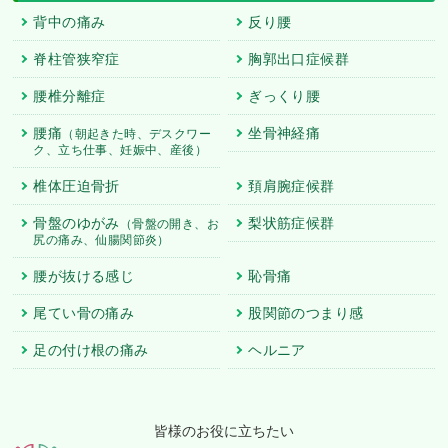
背中の痛み
反り腰
脊柱管狭窄症
胸郭出口症候群
腰椎分離症
ぎっくり腰
腰痛
坐骨神経痛
（朝起きた時、デスクワー
ク、立ち仕事、妊娠中、産後）
椎体圧迫骨折
頚肩腕症候群
骨盤のゆがみ
梨状筋症候群
（骨盤の開き、お
尻の痛み、仙腸関節炎）
腰が抜ける感じ
恥骨痛
尾てい骨の痛み
股関節のつまり感
足の付け根の痛み
ヘルニア
皆様のお役に立ちたい