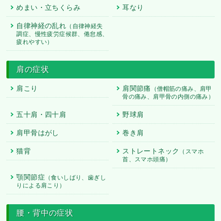
めまい・立ちくらみ
耳なり
自律神経の乱れ
（自律神経失
調症、慢性疲労症候群、倦怠感、
疲れやすい）
肩の症状
肩こり
肩関節痛
（僧帽筋の痛み、肩甲
骨の痛み、肩甲骨の内側の痛み）
五十肩・四十肩
野球肩
肩甲骨はがし
巻き肩
猫背
ストレートネック
（スマホ
首、スマホ頭痛）
顎関節症
（食いしばり、歯ぎし
りによる肩こり）
腰・背中の症状