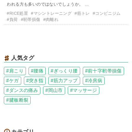
われる方も多いのではないでしょうか。 …
#RICE処置
#マシントレーニング
#筋トレ
#コンビニジム
#負荷
#靭帯損傷
#肉離れ
人気タグ
肩こり
腰痛
ぎっくり腰
前十字靭帯損傷
ケガ
突き指
筋力アップ
冷房病
ダンスの痛み
岡山市
マッサージ
腱板断裂
カテゴリ