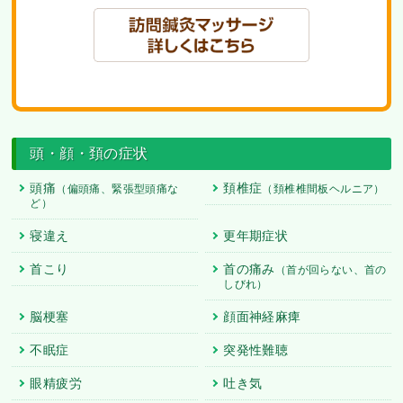
頭・顔・頚の症状
頭痛
頚椎症
（偏頭痛、緊張型頭痛な
（頚椎椎間板ヘルニア）
ど）
寝違え
更年期症状
首こり
首の痛み
（首が回らない、首の
しびれ）
脳梗塞
顔面神経麻痺
不眠症
突発性難聴
眼精疲労
吐き気