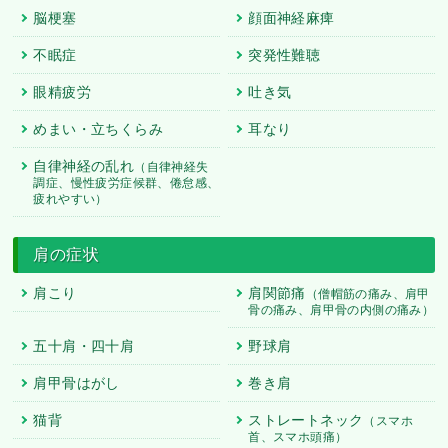
脳梗塞
顔面神経麻痺
不眠症
突発性難聴
眼精疲労
吐き気
めまい・立ちくらみ
耳なり
自律神経の乱れ
（自律神経失
調症、慢性疲労症候群、倦怠感、
疲れやすい）
肩の症状
肩こり
肩関節痛
（僧帽筋の痛み、肩甲
骨の痛み、肩甲骨の内側の痛み）
五十肩・四十肩
野球肩
肩甲骨はがし
巻き肩
猫背
ストレートネック
（スマホ
首、スマホ頭痛）