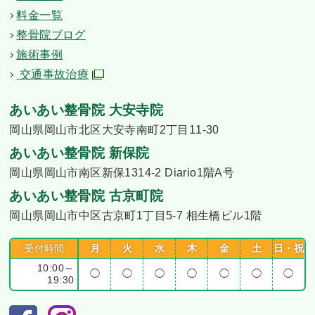
料金一覧
整骨院ブログ
施術事例
交通事故治療
あいあい整骨院 大安寺院
岡山県岡山市北区大安寺南町2丁目11-30
あいあい整骨院 新保院
岡山県岡山市南区新保1314-2 Diario1階A号
あいあい整骨院 古京町院
岡山県岡山市中区古京町1丁目5-7 相生橋ビル1階
受付時間
月
火
水
木
金
土
日・祝
10:00～
◯
◯
◯
◯
◯
◯
◯
19:30