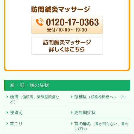
頭・顔・頚の症状
頭痛
頚椎症
（偏頭痛、緊張型頭痛な
（頚椎椎間板ヘルニア）
ど）
寝違え
更年期症状
首こり
首の痛み
（首が回らない、首の
しびれ）