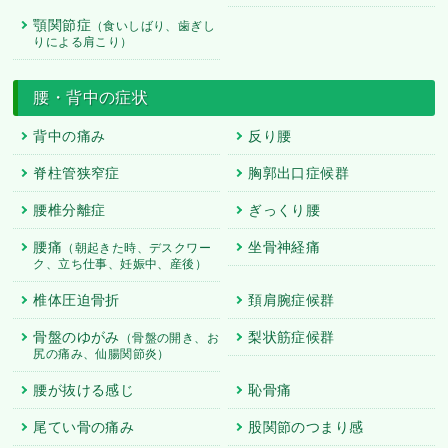
顎関節症
（食いしばり、歯ぎし
りによる肩こり）
腰・背中の症状
背中の痛み
反り腰
脊柱管狭窄症
胸郭出口症候群
腰椎分離症
ぎっくり腰
腰痛
坐骨神経痛
（朝起きた時、デスクワー
ク、立ち仕事、妊娠中、産後）
椎体圧迫骨折
頚肩腕症候群
骨盤のゆがみ
梨状筋症候群
（骨盤の開き、お
尻の痛み、仙腸関節炎）
腰が抜ける感じ
恥骨痛
尾てい骨の痛み
股関節のつまり感