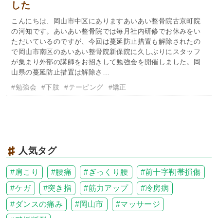
した
こんにちは、岡山市中区にありますあいあい整骨院古京町院
の河知です。あいあい整骨院では毎月社内研修でお休みをい
ただいているのですが、今回は蔓延防止措置も解除されたの
で岡山市南区のあいあい整骨院新保院に久しぶりにスタッフ
が集まり外部の講師をお招きして勉強会を開催しました。岡
山県の蔓延防止措置は解除さ…
#勉強会
#下肢
#テーピング
#矯正
人気タグ
肩こり
腰痛
ぎっくり腰
前十字靭帯損傷
ケガ
突き指
筋力アップ
冷房病
ダンスの痛み
岡山市
マッサージ