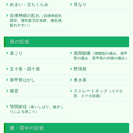
めまい・立ちくらみ
耳なり
自律神経の乱れ
（自律神経失
調症、慢性疲労症候群、倦怠感、
疲れやすい）
肩の症状
肩こり
肩関節痛
（僧帽筋の痛み、肩甲
骨の痛み、肩甲骨の内側の痛み）
五十肩・四十肩
野球肩
肩甲骨はがし
巻き肩
猫背
ストレートネック
（スマホ
首、スマホ頭痛）
顎関節症
（食いしばり、歯ぎし
りによる肩こり）
腰・背中の症状