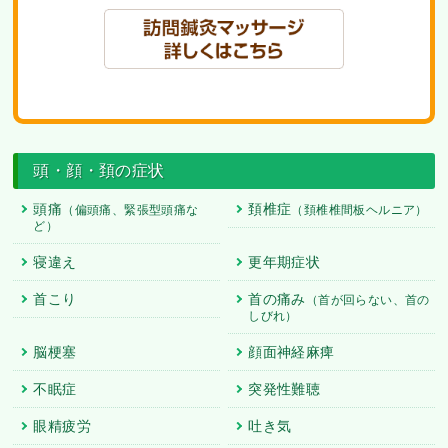
頭・顔・頚の症状
頭痛
頚椎症
（偏頭痛、緊張型頭痛な
（頚椎椎間板ヘルニア）
ど）
寝違え
更年期症状
首こり
首の痛み
（首が回らない、首の
しびれ）
脳梗塞
顔面神経麻痺
不眠症
突発性難聴
眼精疲労
吐き気