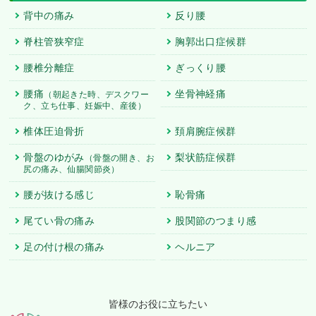
背中の痛み
反り腰
脊柱管狭窄症
胸郭出口症候群
腰椎分離症
ぎっくり腰
腰痛
坐骨神経痛
（朝起きた時、デスクワー
ク、立ち仕事、妊娠中、産後）
椎体圧迫骨折
頚肩腕症候群
骨盤のゆがみ
梨状筋症候群
（骨盤の開き、お
尻の痛み、仙腸関節炎）
腰が抜ける感じ
恥骨痛
尾てい骨の痛み
股関節のつまり感
足の付け根の痛み
ヘルニア
皆様のお役に立ちたい