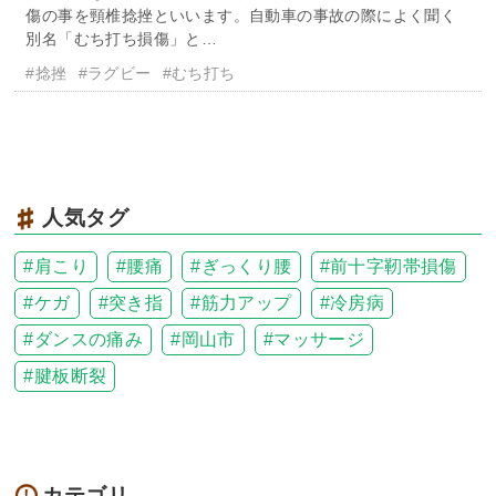
傷の事を頸椎捻挫といいます。自動車の事故の際によく聞く
別名「むち打ち損傷」と…
#捻挫
#ラグビー
#むち打ち
人気タグ
肩こり
腰痛
ぎっくり腰
前十字靭帯損傷
ケガ
突き指
筋力アップ
冷房病
ダンスの痛み
岡山市
マッサージ
腱板断裂
カテゴリ