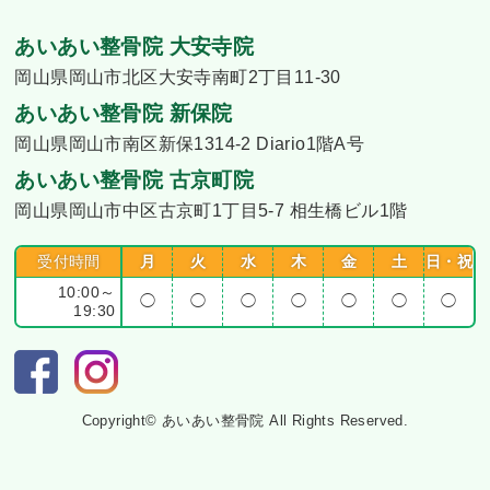
あいあい整骨院 大安寺院
岡山県岡山市北区大安寺南町2丁目11-30
あいあい整骨院 新保院
岡山県岡山市南区新保1314-2 Diario1階A号
あいあい整骨院 古京町院
岡山県岡山市中区古京町1丁目5-7 相生橋ビル1階
受付時間
月
火
水
木
金
土
日・祝
10:00～
◯
◯
◯
◯
◯
◯
◯
19:30
Copyright© あいあい整骨院 All Rights Reserved.