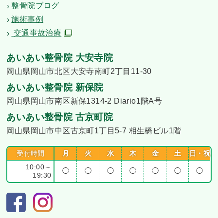
整骨院ブログ
施術事例
交通事故治療
あいあい整骨院 大安寺院
岡山県岡山市北区大安寺南町2丁目11-30
あいあい整骨院 新保院
岡山県岡山市南区新保1314-2 Diario1階A号
あいあい整骨院 古京町院
岡山県岡山市中区古京町1丁目5-7 相生橋ビル1階
受付時間
月
火
水
木
金
土
日・祝
10:00～
◯
◯
◯
◯
◯
◯
◯
19:30